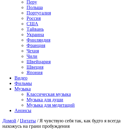
Перу
Польша
Португалия
Россия
США
Тайвань
Украина
Финляндия
Франция
Чехия
Чили
Швейцария
Швеция
Япония
Видео
Фильмы
Музыка
Классическая музыка
Музыка для души
Музыка для медитаций
Анонсы
Домой
/
Цитаты
/
Я чувствую себя так, как будто я всегда
нахожусь на грани пробуждения