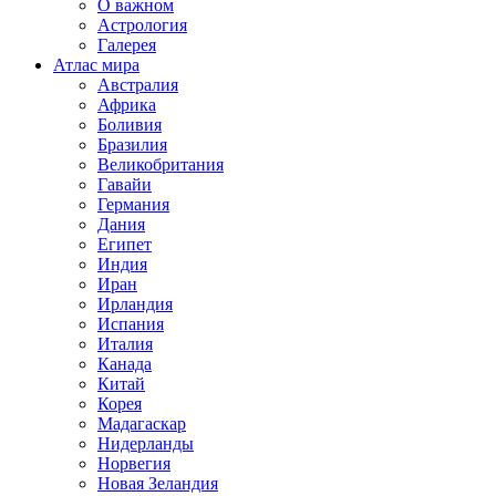
О важном
Астрология
Галерея
Атлас мира
Австралия
Африка
Боливия
Бразилия
Великобритания
Гавайи
Германия
Дания
Египет
Индия
Иран
Ирландия
Испания
Италия
Канада
Китай
Корея
Мадагаскар
Нидерланды
Норвегия
Новая Зеландия