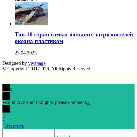
Топ-10 стран самых больших загрязнителей
океана пластиком
23.04.2023
Designed by
vivapage
© Copyright 2011-2026, All Rights Reserved
0
Would love your thoughts, please comment.
x
(
)
x
|
Ответить