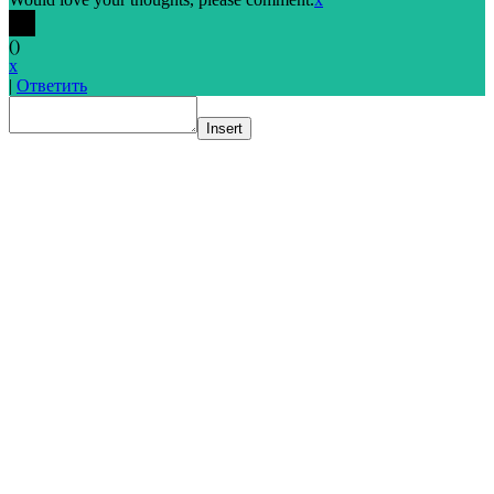
(
)
x
|
Ответить
Insert