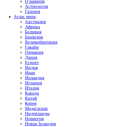
О важном
Астрология
Галерея
Атлас мира
Австралия
Африка
Боливия
Бразилия
Великобритания
Гавайи
Германия
Дания
Египет
Индия
Иран
Ирландия
Испания
Италия
Канада
Китай
Корея
Мадагаскар
Нидерланды
Норвегия
Новая Зеландия