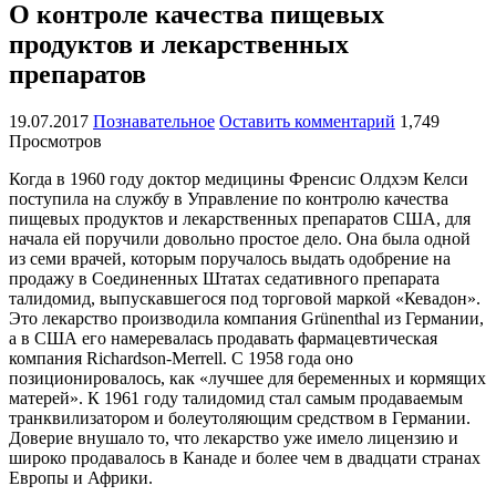
О контроле качества пищевых
продуктов и лекарственных
препаратов
19.07.2017
Познавательное
Оставить комментарий
1,749
Просмотров
Когда в 1960 году доктор медицины Френсис Олдхэм Келси
поступила на службу в Управление по контролю качества
пищевых продуктов и лекарственных препаратов США, для
начала ей поручили довольно простое дело. Она была одной
из семи врачей, которым поручалось выдать одобрение на
продажу в Соединенных Штатах седативного препарата
талидомид, выпускавшегося под торговой маркой «Кевадон».
Это лекарство производила компания Grünenthal из Германии,
а в США его намеревалась продавать фармацевтическая
компания Richardson-Merrell. С 1958 года оно
позиционировалось, как «лучшее для беременных и кормящих
матерей». К 1961 году талидомид стал самым продаваемым
транквилизатором и болеутоляющим средством в Германии.
Доверие внушало то, что лекарство уже имело лицензию и
широко продавалось в Канаде и более чем в двадцати странах
Европы и Африки.