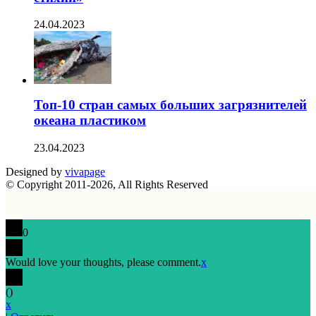
24.04.2023
Топ-10 стран самых больших загрязнителей
океана пластиком
23.04.2023
Designed by
vivapage
© Copyright 2011-2026, All Rights Reserved
0
Would love your thoughts, please comment.
x
(
)
x