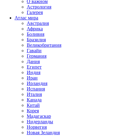
О важном
Астрология
Галерея
Атлас мира
Австралия
Африка
Боливия
Бразилия
Великобритания
Гавайи
Германия
Дания
Египет
Индия
Иран
Ирландия
Испания
Италия
Канада
Китай
Корея
Мадагаскар
Нидерланды
Норвегия
Новая Зеландия