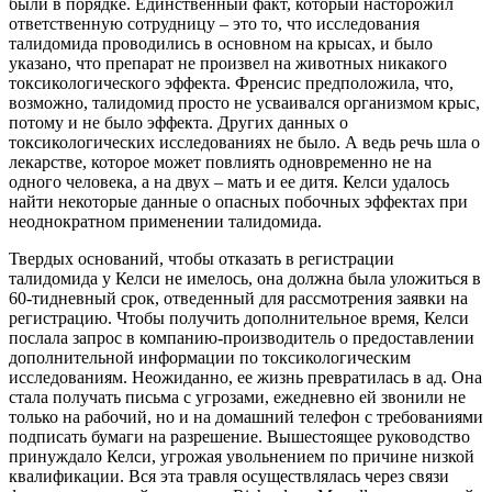
были в порядке. Единственный факт, который насторожил
ответственную сотрудницу – это то, что исследования
талидомида проводились в основном на крысах, и было
указано, что препарат не произвел на животных никакого
токсикологического эффекта. Френсис предположила, что,
возможно, талидомид просто не усваивался организмом крыс,
потому и не было эффекта. Других данных о
токсикологических исследованиях не было. А ведь речь шла о
лекарстве, которое может повлиять одновременно не на
одного человека, а на двух – мать и ее дитя. Келси удалось
найти некоторые данные о опасных побочных эффектах при
неоднократном применении талидомида.
Твердых оснований, чтобы отказать в регистрации
талидомида у Келси не имелось, она должна была уложиться в
60-тидневный срок, отведенный для рассмотрения заявки на
регистрацию. Чтобы получить дополнительное время, Келси
послала запрос в компанию-производитель о предоставлении
дополнительной информации по токсикологическим
исследованиям. Неожиданно, ее жизнь превратилась в ад. Она
стала получать письма с угрозами, ежедневно ей звонили не
только на рабочий, но и на домашний телефон с требованиями
подписать бумаги на разрешение. Вышестоящее руководство
принуждало Келси, угрожая увольнением по причине низкой
квалификации. Вся эта травля осуществлялась через связи