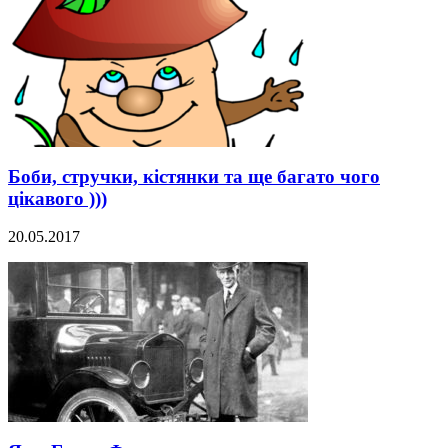
Боби, стручки, кістянки та ще багато чого
цікавого )))
20.05.2017