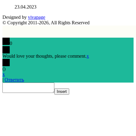
23.04.2023
Designed by
vivapage
© Copyright 2011-2026, All Rights Reserved
0
Would love your thoughts, please comment.
x
(
)
x
|
Ответить
Insert