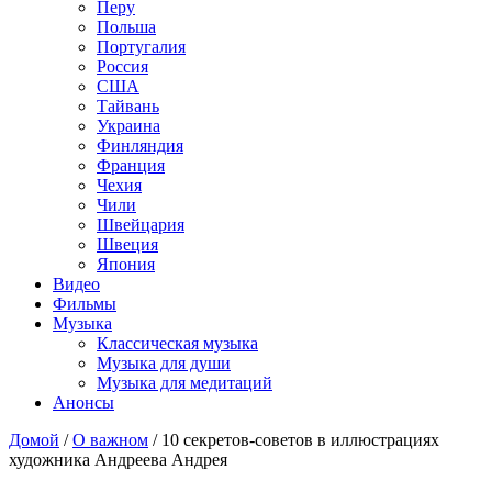
Перу
Польша
Португалия
Россия
США
Тайвань
Украина
Финляндия
Франция
Чехия
Чили
Швейцария
Швеция
Япония
Видео
Фильмы
Музыка
Классическая музыка
Музыка для души
Музыка для медитаций
Анонсы
Домой
/
О важном
/
10 секретов-советов в иллюстрациях
художника Андреева Андрея