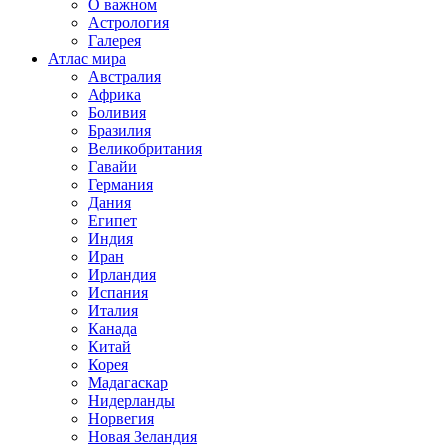
О важном
Астрология
Галерея
Атлас мира
Австралия
Африка
Боливия
Бразилия
Великобритания
Гавайи
Германия
Дания
Египет
Индия
Иран
Ирландия
Испания
Италия
Канада
Китай
Корея
Мадагаскар
Нидерланды
Норвегия
Новая Зеландия