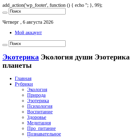
add_action('wp_footer', function () { echo '
'; }, 99);
Четверг , 6 августа 2026
Мой аккаунт
Экотерика
Экология души Эзотерика
планеты
Главная
Рубрики
Экология
Природа
Эзотерика
Психология
Воспитание
Здоровье
Медитация
Про_питание
Познавательное