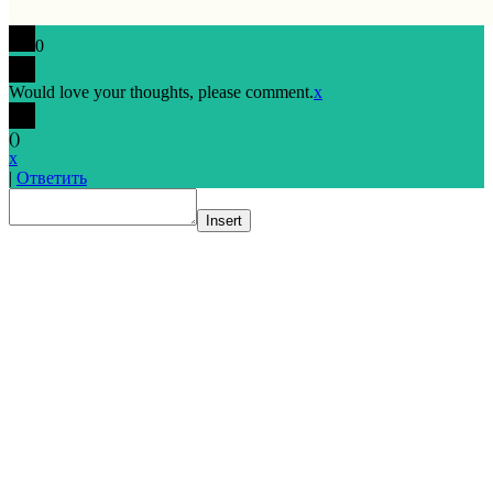
0
Would love your thoughts, please comment.
x
(
)
x
|
Ответить
Insert