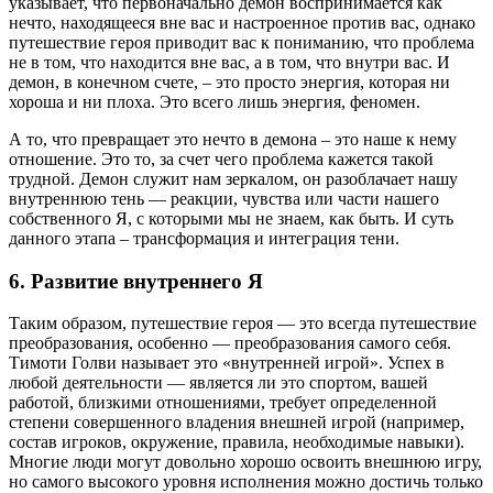
указывает, что первоначально демон воспринимается как
нечто, находящееся вне вас и настроенное против вас, однако
путешествие героя приводит вас к пониманию, что проблема
не в том, что находится вне вас, а в том, что внутри вас. И
демон, в конечном счете, – это просто энергия, которая ни
хороша и ни плоха. Это всего лишь энергия, феномен.
А то, что превращает это нечто в демона – это наше к нему
отношение. Это то, за счет чего проблема кажется такой
трудной. Демон служит нам зеркалом, он разоблачает нашу
внутреннюю тень — реакции, чувства или части нашего
собственного Я, с которыми мы не знаем, как быть. И суть
данного этапа – трансформация и интеграция тени.
6. Развитие внутреннего Я
Таким образом, путешествие героя — это всегда путешествие
преобразования, особенно — преобразования самого себя.
Тимоти Голви называет это «внутренней игрой». Успех в
любой деятельности — является ли это спортом, вашей
работой, близкими отношениями, требует определенной
степени совершенного владения внешней игрой (например,
состав игроков, окружение, правила, необходимые навыки).
Многие люди могут довольно хорошо освоить внешнюю игру,
но самого высокого уровня исполнения можно достичь только