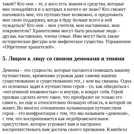
такой? Кто они – те, у кого есть знания и средства, которые
мне понадобятся и о которых я ничего не знаю? Кто сможет
напомнить мне, что путешествие возможно, и предложить
мне свою поддержку, когда я буду больше всего в ней
нуждаться? Кто они – мои учителя, мои наставники, мои
покровители? Хранителями могут быть реальные люди –
друзья, наставники, члены семьи. Ими могут быть также
исторические фигуры или мифические существа. Упражнение
«Обретение хранителей».
5. Лицом к лицу со своими демонами и тенями
Демоны – это сущности, которые пытаются помешать вашему
путешествию, временами угрожая даже самому вашему
существованию и существованию тех, с кем вы связаны. Одна
из основных задач в путешествии героя – то, как обходиться с
«негативной инаковостью» и внутри, и вокруг себя. Герой
призван сделать нечто такое, что преобразит не только его
самого, но еще и относительно большую область, в которой он
живет. Во многих отношениях кульминация путешествия
героя – это конфронтация с тем, что мы называем «демоном»,
с тем, что воспринимается как недоброжелательное
присутствие, которое угрожает вам и настроено
воспрепятствовать вам достичь своего призвания. Кэмпбелл