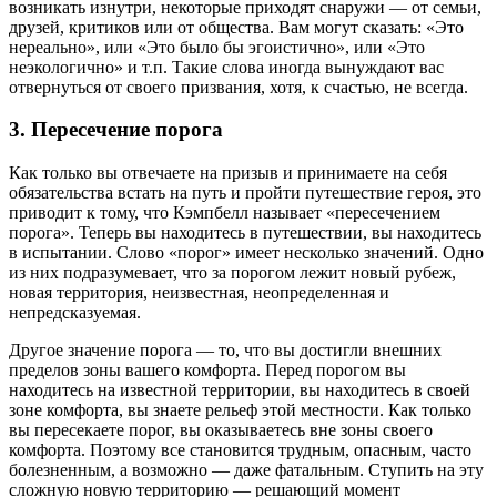
возникать изнутри, некоторые приходят снаружи — от семьи,
друзей, критиков или от общества. Вам могут сказать: «Это
нереально», или «Это было бы эгоистично», или «Это
неэкологично» и т.п. Такие слова иногда вынуждают вас
отвернуться от своего призвания, хотя, к счастью, не всегда.
3. Пересечение порога
Как только вы отвечаете на призыв и принимаете на себя
обязательства встать на путь и пройти путешествие героя, это
приводит к тому, что Кэмпбелл называет «пересечением
порога». Теперь вы находитесь в путешествии, вы находитесь
в испытании. Слово «порог» имеет несколько значений. Одно
из них подразумевает, что за порогом лежит новый рубеж,
новая территория, неизвестная, неопределенная и
непредсказуемая.
Другое значение порога — то, что вы достигли внешних
пределов зоны вашего комфорта. Перед порогом вы
находитесь на известной территории, вы находитесь в своей
зоне комфорта, вы знаете рельеф этой местности. Как только
вы пересекаете порог, вы оказываетесь вне зоны своего
комфорта. Поэтому все становится трудным, опасным, часто
болезненным, а возможно — даже фатальным. Ступить на эту
сложную новую территорию — решающий момент