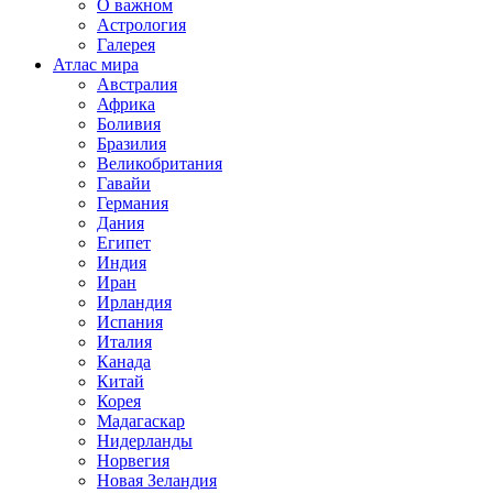
О важном
Астрология
Галерея
Атлас мира
Австралия
Африка
Боливия
Бразилия
Великобритания
Гавайи
Германия
Дания
Египет
Индия
Иран
Ирландия
Испания
Италия
Канада
Китай
Корея
Мадагаскар
Нидерланды
Норвегия
Новая Зеландия