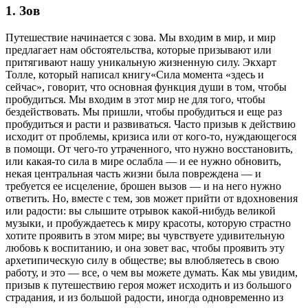
1. Зов
Путешествие начинается с зова. Мы входим в мир, и мир
предлагает нам обстоятельства, которые призывают или
притягивают нашу уникальную жизненную силу. Экхарт
Толле, который написал книгу«Сила момента «здесь и
сейчас», говорит, что основная функция души в том, чтобы
пробудиться. Мы входим в этот мир не для того, чтобы
бездействовать. Мы пришли, чтобы пробудиться и еще раз
пробудиться и расти и развиваться. Часто призыв к действию
исходит от проблемы, кризиса или от кого-то, нуждающегося
в помощи. От чего-то утраченного, что нужно восстановить,
или какая-то сила в мире ослабла — и ее нужно обновить,
некая центральная часть жизни была повреждена — и
требуется ее исцеление, брошен вызов — и на него нужно
ответить. Но, вместе с тем, зов может прийти от вдохновения
или радости: вы слышите отрывок какой-нибудь великой
музыки, и пробуждаетесь к миру красоты, которую страстно
хотите проявить в этом мире; вы чувствуете удивительную
любовь к воспитанию, и она зовет вас, чтобы проявить эту
архетипическую силу в обществе; вы влюбляетесь в свою
работу, и это — все, о чем вы можете думать. Как мы увидим,
призыв к путешествию героя может исходить и из большого
страдания, и из большой радости, иногда одновременно из