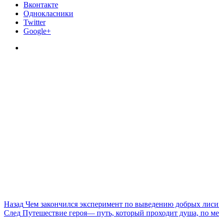
Вконтакте
Однокласники
Twitter
Google+
Назад
Чем закончился эксперимент по выведению добрых лис
След
Путешествие героя— путь, который проходит душа, по ме