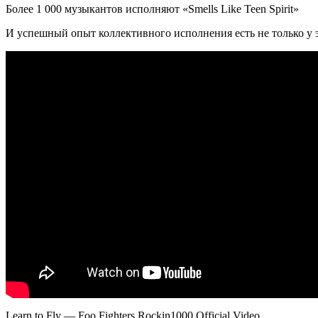
Более 1 000 музыкантов исполняют «Smells Like Teen Spirit»
И успешный опыт коллективного исполнения есть не только у э
Learn to Fly — Foo Fighters Rockin1000 Official Video