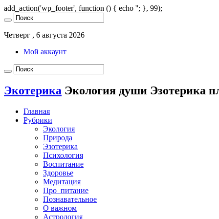
add_action('wp_footer', function () { echo '
'; }, 99);
Четверг , 6 августа 2026
Мой аккаунт
Экотерика
Экология души Эзотерика п
Главная
Рубрики
Экология
Природа
Эзотерика
Психология
Воспитание
Здоровье
Медитация
Про_питание
Познавательное
О важном
Астрология