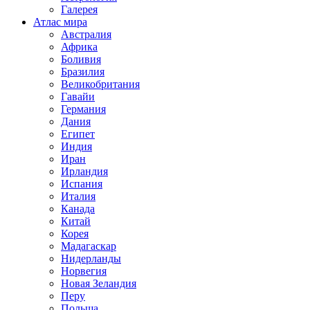
Галерея
Атлас мира
Австралия
Африка
Боливия
Бразилия
Великобритания
Гавайи
Германия
Дания
Египет
Индия
Иран
Ирландия
Испания
Италия
Канада
Китай
Корея
Мадагаскар
Нидерланды
Норвегия
Новая Зеландия
Перу
Польша