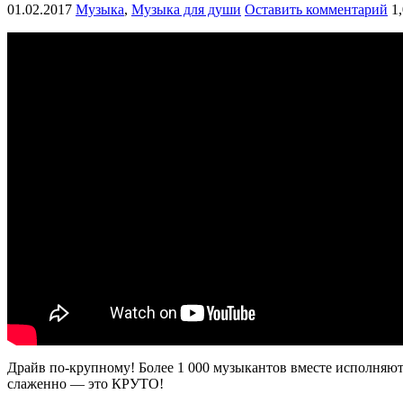
01.02.2017
Музыка
,
Музыка для души
Оставить комментарий
1
Драйв по-крупному! Более 1 000 музыкантов вместе исполняют 
слаженно — это КРУТО!