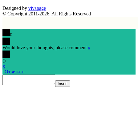
Designed by
vivapage
© Copyright 2011-2026, All Rights Reserved
0
Would love your thoughts, please comment.
x
(
)
x
|
Ответить
Insert