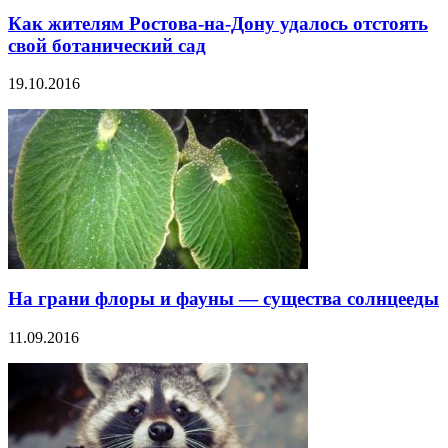
Как жителям Ростова-на-Дону удалось отстоять
свой ботанический сад
19.10.2016
На грани флоры и фауны — существа солнцееды
11.09.2016