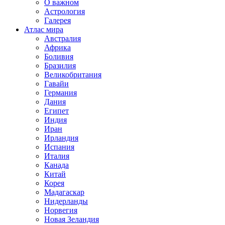
О важном
Астрология
Галерея
Атлас мира
Австралия
Африка
Боливия
Бразилия
Великобритания
Гавайи
Германия
Дания
Египет
Индия
Иран
Ирландия
Испания
Италия
Канада
Китай
Корея
Мадагаскар
Нидерланды
Норвегия
Новая Зеландия