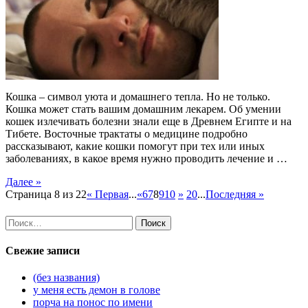
Кошка – символ уюта и домашнего тепла. Но не только.
Кошка может стать вашим домашним лекарем. Об умении
кошек излечивать болезни знали еще в Древнем Египте и на
Тибете. Восточные трактаты о медицине подробно
рассказывают, какие кошки помогут при тех или иных
заболеваниях, в какое время нужно проводить лечение и …
Далее »
Страница 8 из 22
« Первая
...
«
6
7
8
9
10
»
20
...
Последняя »
Найти:
Свежие записи
(без названия)
у меня есть демон в голове
порча на понос по имени