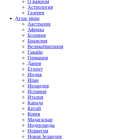
О важном
Астрология
Галерея
Атлас мира
Австралия
Африка
Боливия
Бразилия
Великобритания
Гавайи
Германия
Дания
Египет
Индия
Иран
Ирландия
Испания
Италия
Канада
Китай
Корея
Мадагаскар
Нидерланды
Норвегия
Новая Зеландия