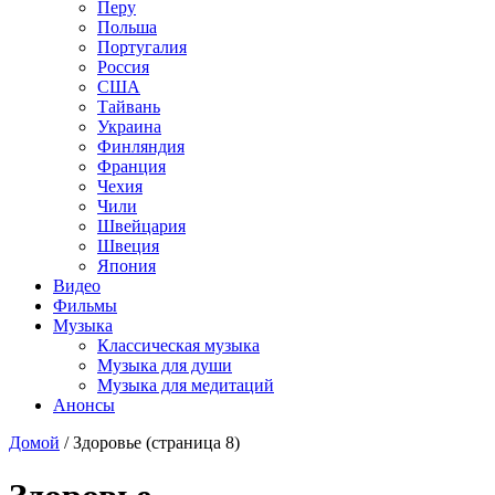
Перу
Польша
Португалия
Россия
США
Тайвань
Украина
Финляндия
Франция
Чехия
Чили
Швейцария
Швеция
Япония
Видео
Фильмы
Музыка
Классическая музыка
Музыка для души
Музыка для медитаций
Анонсы
Домой
/
Здоровье
(страница 8)