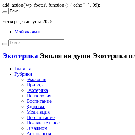
add_action('wp_footer', function () { echo '
'; }, 99);
Четверг , 6 августа 2026
Мой аккаунт
Экотерика
Экология души Эзотерика п
Главная
Рубрики
Экология
Природа
Эзотерика
Психология
Воспитание
Здоровье
Медитация
Про_питание
Познавательное
О важном
Астрология