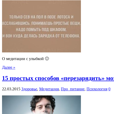
О медитации с улыбкой 🙂
Далее »
15 простых способов «перезарядить» мо
22.03.2015
Здоровье
,
Медитация
,
Про_питание
,
Психология
0