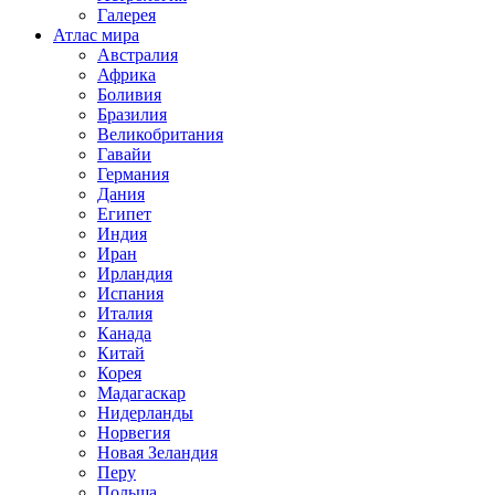
Галерея
Атлас мира
Австралия
Африка
Боливия
Бразилия
Великобритания
Гавайи
Германия
Дания
Египет
Индия
Иран
Ирландия
Испания
Италия
Канада
Китай
Корея
Мадагаскар
Нидерланды
Норвегия
Новая Зеландия
Перу
Польша