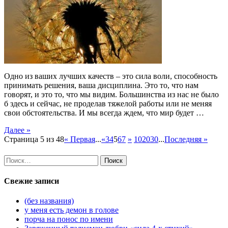
Одно из ваших лучших качеств – это сила воли, способность
принимать решения, ваша дисциплина. Это то, что нам
говорят, и это то, что мы видим. Большинства из нас не было
б здесь и сейчас, не проделав тяжелой работы или не меняя
свои обстоятельства. И мы всегда ждем, что мир будет …
Далее »
Страница 5 из 48
« Первая
...
«
3
4
5
6
7
»
10
20
30
...
Последняя »
Найти:
Свежие записи
(без названия)
у меня есть демон в голове
порча на понос по имени