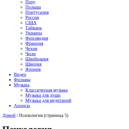
Перу
Польша
Португалия
Россия
США
Тайвань
Украина
Финляндия
Франция
Чехия
Чили
Швейцария
Швеция
Япония
Видео
Фильмы
Музыка
Классическая музыка
Музыка для души
Музыка для медитаций
Анонсы
Домой
/
Психология
(страница 5)