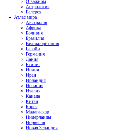
О важном
Астрология
Галерея
Атлас мира
Австралия
Африка
Боливия
Бразилия
Великобритания
Гавайи
Германия
Дания
Египет
Индия
Иран
Ирландия
Испания
Италия
Канада
Китай
Корея
Мадагаскар
Нидерланды
Норвегия
Новая Зеландия