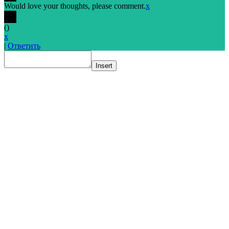
Would love your thoughts, please comment.
x
(
)
x
|
Ответить
Insert