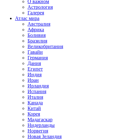
О важном
Астрология
Галерея
Атлас мира
Австралия
Африка
Боливия
Бразилия
Великобритания
Гавайи
Германия
Дания
Египет
Индия
Иран
Ирландия
Испания
Италия
Канада
Китай
Корея
Мадагаскар
Нидерланды
Норвегия
Новая Зеландия