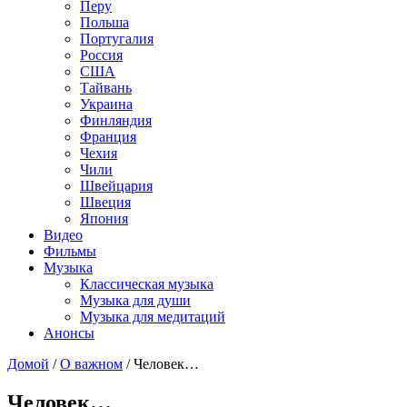
Перу
Польша
Португалия
Россия
США
Тайвань
Украина
Финляндия
Франция
Чехия
Чили
Швейцария
Швеция
Япония
Видео
Фильмы
Музыка
Классическая музыка
Музыка для души
Музыка для медитаций
Анонсы
Домой
/
О важном
/
Человек…
Человек…