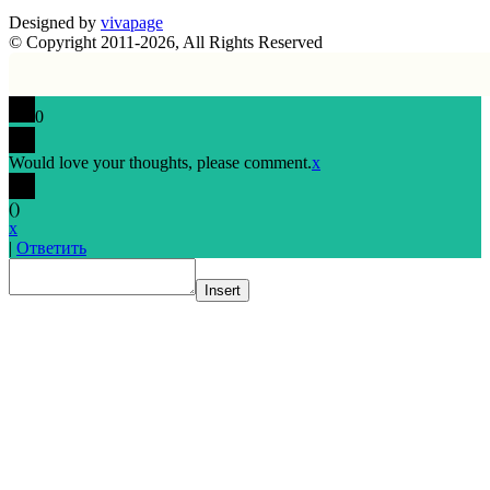
Designed by
vivapage
© Copyright 2011-2026, All Rights Reserved
0
Would love your thoughts, please comment.
x
(
)
x
|
Ответить
Insert