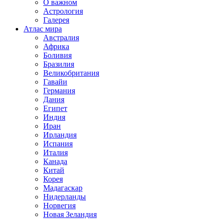
О важном
Астрология
Галерея
Атлас мира
Австралия
Африка
Боливия
Бразилия
Великобритания
Гавайи
Германия
Дания
Египет
Индия
Иран
Ирландия
Испания
Италия
Канада
Китай
Корея
Мадагаскар
Нидерланды
Норвегия
Новая Зеландия