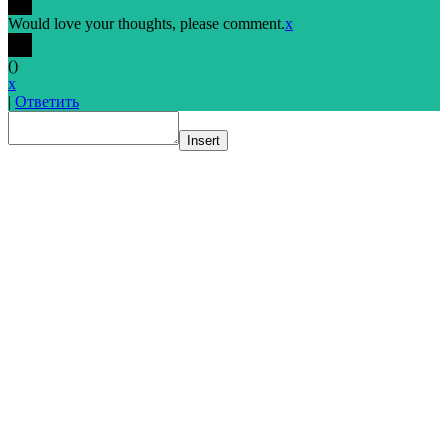
Would love your thoughts, please comment.
x
(
)
x
|
Ответить
Insert