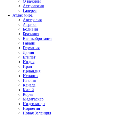
О важном
Астрология
Галерея
Атлас мира
Австралия
Африка
Боливия
Бразилия
Великобритания
Гавайи
Германия
Дания
Египет
Индия
Иран
Ирландия
Испания
Италия
Канада
Китай
Корея
Мадагаскар
Нидерланды
Норвегия
Новая Зеландия