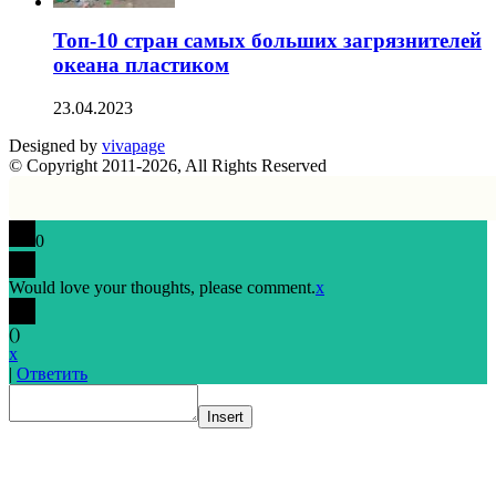
Топ-10 стран самых больших загрязнителей
океана пластиком
23.04.2023
Designed by
vivapage
© Copyright 2011-2026, All Rights Reserved
0
Would love your thoughts, please comment.
x
(
)
x
|
Ответить
Insert