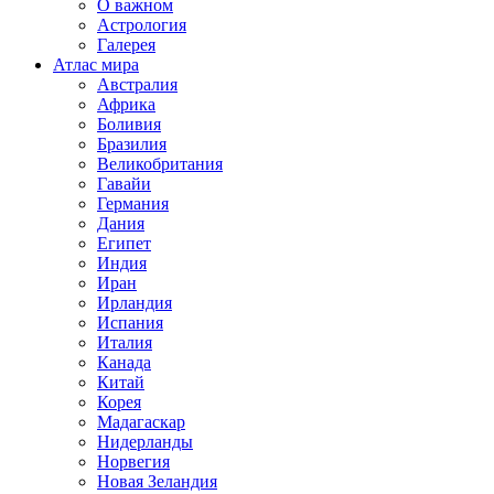
О важном
Астрология
Галерея
Атлас мира
Австралия
Африка
Боливия
Бразилия
Великобритания
Гавайи
Германия
Дания
Египет
Индия
Иран
Ирландия
Испания
Италия
Канада
Китай
Корея
Мадагаскар
Нидерланды
Норвегия
Новая Зеландия