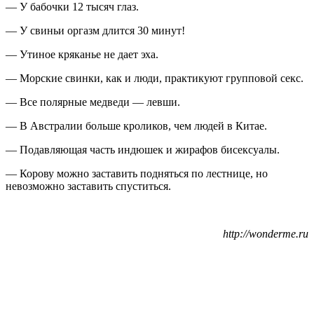
—
У бабочки 12 тысяч глаз
.
—
У свиньи оргазм длится 30 минут!
—
Утиное кряканье не дает эха
.
—
Морские свинки, как и люди, практикуют групповой секс.
—
Все полярные медведи — левши
.
—
В Австралии больше кроликов, чем людей в Китае
.
—
Подавляющая часть индюшек и жирафов бисексуалы
.
—
Коpову можно заставить подняться по лестнице, но
невозможно заставить спуститься
.
http://wonderme.ru