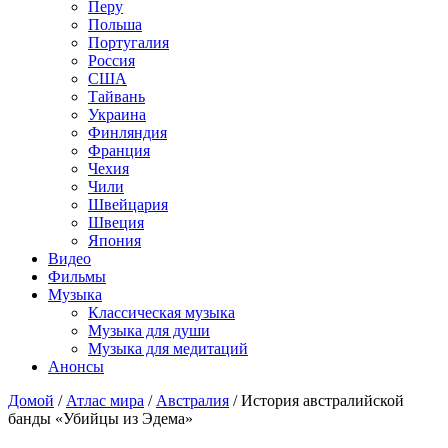
Перу
Польша
Португалия
Россия
США
Тайвань
Украина
Финляндия
Франция
Чехия
Чили
Швейцария
Швеция
Япония
Видео
Фильмы
Музыка
Классическая музыка
Музыка для души
Музыка для медитаций
Анонсы
Домой
/
Атлас мира
/
Австралия
/
История австралийской
банды «Убийцы из Эдема»