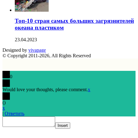
Топ-10 стран самых больших загрязнителей
океана пластиком
23.04.2023
Designed by
vivapage
© Copyright 2011-2026, All Rights Reserved
0
Would love your thoughts, please comment.
x
(
)
x
|
Ответить
Insert