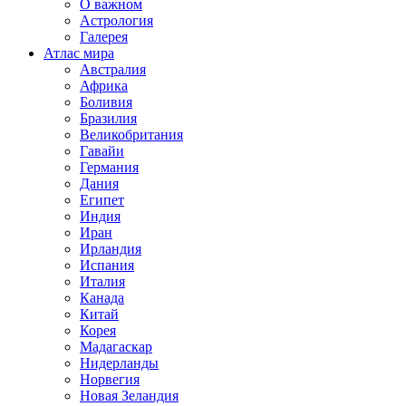
О важном
Астрология
Галерея
Атлас мира
Австралия
Африка
Боливия
Бразилия
Великобритания
Гавайи
Германия
Дания
Египет
Индия
Иран
Ирландия
Испания
Италия
Канада
Китай
Корея
Мадагаскар
Нидерланды
Норвегия
Новая Зеландия