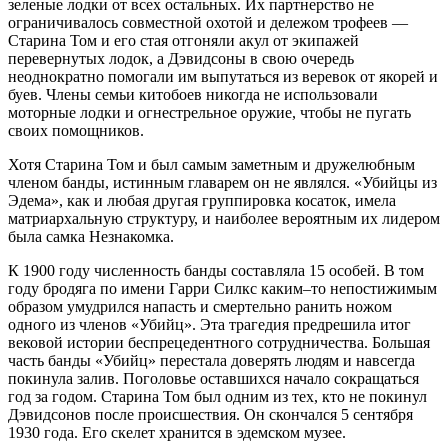
зеленые лодки от всех остальных. Их партнерство не
ограничивалось совместной охотой и дележом трофеев —
Старина Том и его стая отгоняли акул от экипажей
перевернутых лодок, а Дэвидсоны в свою очередь
неоднократно помогали им выпутаться из веревок от якорей и
буев. Члены семьи китобоев никогда не использовали
моторные лодки и огнестрельное оружие, чтобы не пугать
своих помощников.
Хотя Старина Том и был самым заметным и дружелюбным
членом банды, истинным главарем он не являлся. «Убийцы из
Эдема», как и любая другая группировка косаток, имела
матриархальную структуру, и наиболее вероятным их лидером
была самка Незнакомка.
К 1900 году численность банды составляла 15 особей. В том
году бродяга по имени Гарри Силкс каким–то непостижимым
образом умудрился напасть и смертельно ранить ножом
одного из членов «Убийц». Эта трагедия предрешила итог
вековой истории беспрецедентного сотрудничества. Большая
часть банды «Убийц» перестала доверять людям и навсегда
покинула залив. Поголовье оставшихся начало сокращаться
год за годом. Старина Том был одним из тех, кто не покинул
Дэвидсонов после происшествия. Он скончался 5 сентября
1930 года. Его скелет хранится в эдемском музее.