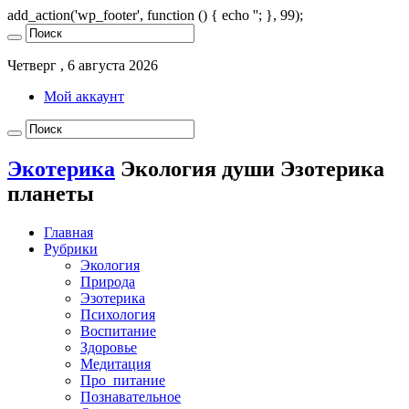
add_action('wp_footer', function () { echo '
'; }, 99);
Четверг , 6 августа 2026
Мой аккаунт
Экотерика
Экология души Эзотерика
планеты
Главная
Рубрики
Экология
Природа
Эзотерика
Психология
Воспитание
Здоровье
Медитация
Про_питание
Познавательное