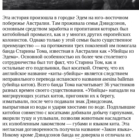
Эта история произошла в городке Эдем на юго–восточном
побережье Австралии. Там проживала семья Дэвидсонов,
основным средством заработка и пропитания которых был
китобойный промысел, как и у многих других европейских
колонистов. Однако только у этой семьи было существенное
преимущество — на протяжении трех поколений им помогала
банда Старины Тома, известная в Австралии как «Убийцы из
Эдема». Основной особенностью их более чем столетнего
сотрудничества был тот факт, что Старина Том, как и
остальные его подельники, был косаткой. Отмечу, что их
английское название «киты–убийцы» является следствием
неправильного перевода испанского названия asesina ballenas
(убийца китов). Всего банда Тома насчитывает 36 участников
разных времен своего существования. «Убийцы» нападали на
мигрирующих усатых китов, пригоняли их к берегу,
изматывали, после чего подавали знак Дэвидсонам,
выпрыгивая из воды и ударяя хвостами по воде. Подплывшие
китобои совместно с косатками добивали добычу гарпунами,
якорили тушу и уплывали, позволяя животным насладиться
их излюбленным лакомством — губами и языком кита. Эта
негласная договоренность получила название «Закон языка».
Никому кроме Дэвидсонов банда не доверяла и отличала их