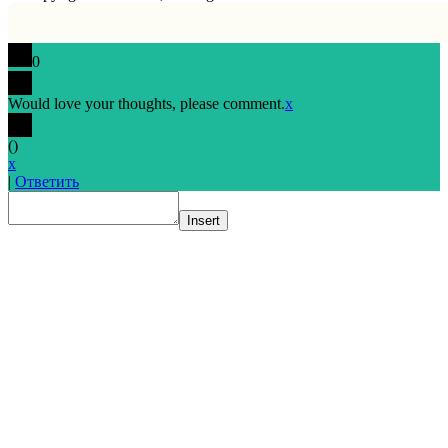
0
Would love your thoughts, please comment.
x
(
)
x
|
Ответить
Insert