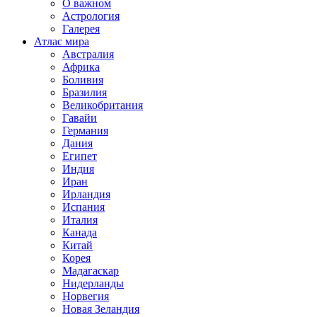
О важном
Астрология
Галерея
Атлас мира
Австралия
Африка
Боливия
Бразилия
Великобритания
Гавайи
Германия
Дания
Египет
Индия
Иран
Ирландия
Испания
Италия
Канада
Китай
Корея
Мадагаскар
Нидерланды
Норвегия
Новая Зеландия