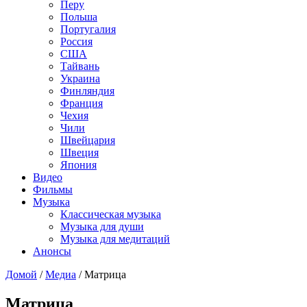
Перу
Польша
Португалия
Россия
США
Тайвань
Украина
Финляндия
Франция
Чехия
Чили
Швейцария
Швеция
Япония
Видео
Фильмы
Музыка
Классическая музыка
Музыка для души
Музыка для медитаций
Анонсы
Домой
/
Медиа
/
Матрица
Матрица