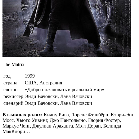
The Matrix
год
1999
страна
США, Австралия
слоган
«Добро пожаловать в реальный мир»
режиссер
Энди Вачовски, Лана Вачовски
сценарий
Энди Вачовски, Лана Вачовски
В главных ролях:
Киану Ривз, Лоренс Фишбёрн, Кэрри-Энн
Мосс, Хьюго Уивинг, Джо Пантольяно, Глория Фостер,
Маркус Чонг, Джулиан Араханга, Мэтт Доран, Белинда
МакКлори…