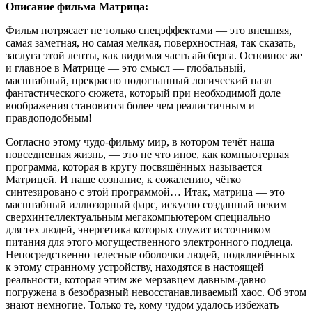
Описание фильма Матрица:
Фильм потрясает не только спецэффектами — это внешняя,
самая заметная, но самая мелкая, поверхностная, так сказать,
заслуга этой ленты, как видимая часть айсберга. Основное же
и главное в Матрице — это смысл — глобальный,
масштабный, прекрасно подогнанный логический пазл
фантастического сюжета, который при необходимой доле
воображения становится более чем реалистичным и
правдоподобным!
Согласно этому чудо-фильму мир, в котором течёт наша
повседневная жизнь, — это не что иное, как компьютерная
программа, которая в кругу посвящённых называется
Матрицей. И наше сознание, к сожалению, чётко
синтезировано с этой программой… Итак, матрица — это
масштабный иллюзорный фарс, искусно созданный неким
сверхинтеллектуальным мегакомпьютером специально
для тех людей, энергетика которых служит источником
питания для этого могущественного электронного подлеца.
Непосредственно телесные оболочки людей, подключённых
к этому странному устройству, находятся в настоящей
реальности, которая этим же мерзавцем давным-давно
погружена в безобразный невосстанавливаемый хаос. Об этом
знают немногие. Только те, кому чудом удалось избежать