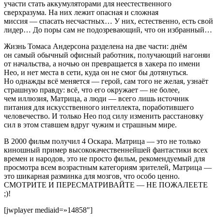
участи стать аккумуляторами для неестественного
сверхразума. На них лежит опасная и сложная
миссия — спасать несчастных… У них, естественно, есть свой
лидер… До поры сам не подозревающий, что он избранный…
Жизнь Томаса Андерсона разделена на две части: днём
он самый обычный офисный работник, получающий нагоняи
от начальства, а ночью он превращается в хакера по имени
Нео, и нет места в сети, куда он не смог бы дотянуться.
Но однажды всё меняется — герой, сам того не желая, узнаёт
страшную правду: всё, что его окружает — не более,
чем иллюзия, Матрица, а люди — всего лишь источник
питания для искусственного интеллекта, поработившего
человечество. И только Нео под силу изменить расстановку
сил в этом ставшем вдруг чужим и страшным мире.
В 2000 фильм получил 4 Оскара. Матрица — это не только
киношный пример высококачественнейшей фантастики всех
времен и народов, это не просто фильм, рекомендуемый для
просмотра всем возрастным категориям зрителей, Матрица —
это шикарная разминка для мозгов, что особо ценно.
СМОТРИТЕ И ПЕРЕСМАТРИВАЙТЕ — НЕ ПОЖАЛЕЕТЕ
;)!
[jwplayer mediaid=»14858″]