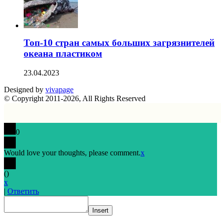
Топ-10 стран самых больших загрязнителей
океана пластиком
23.04.2023
Designed by
vivapage
© Copyright 2011-2026, All Rights Reserved
0
Would love your thoughts, please comment.
x
(
)
x
|
Ответить
Insert