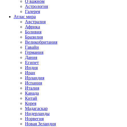
О важном
Астрология
Галерея
Атлас мира
Австралия
Африка
Боливия
Бразилия
Великобритания
Гавайи
Германия
Дания
Египет
Индия
Иран
Ирландия
Испания
Италия
Канада
Китай
Корея
Мадагаскар
Нидерланды
Норвегия
Новая Зеландия