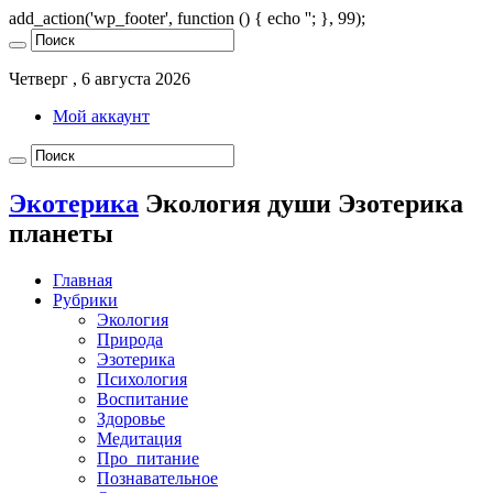
add_action('wp_footer', function () { echo '
'; }, 99);
Четверг , 6 августа 2026
Мой аккаунт
Экотерика
Экология души Эзотерика
планеты
Главная
Рубрики
Экология
Природа
Эзотерика
Психология
Воспитание
Здоровье
Медитация
Про_питание
Познавательное