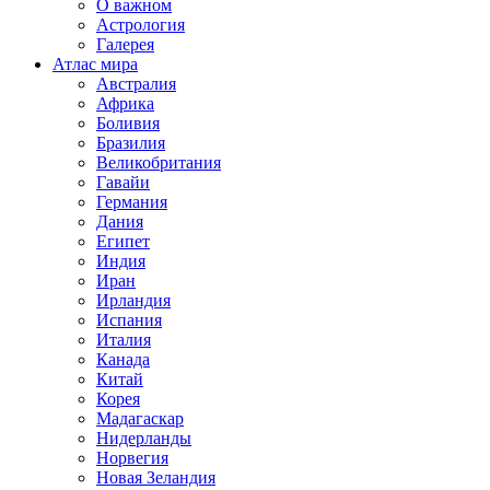
О важном
Астрология
Галерея
Атлас мира
Австралия
Африка
Боливия
Бразилия
Великобритания
Гавайи
Германия
Дания
Египет
Индия
Иран
Ирландия
Испания
Италия
Канада
Китай
Корея
Мадагаскар
Нидерланды
Норвегия
Новая Зеландия