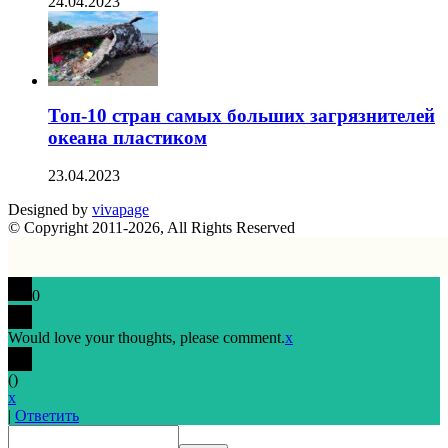
24.04.2023
Топ-10 стран самых больших загрязнителей
океана пластиком
23.04.2023
Designed by
vivapage
© Copyright 2011-2026, All Rights Reserved
0
Would love your thoughts, please comment.
x
(
)
x
|
Ответить