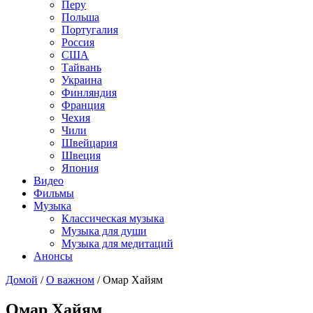
Перу
Польша
Португалия
Россия
США
Тайвань
Украина
Финляндия
Франция
Чехия
Чили
Швейцария
Швеция
Япония
Видео
Фильмы
Музыка
Классическая музыка
Музыка для души
Музыка для медитаций
Анонсы
Домой
/
О важном
/
Омар Хайям
Омар Хайям