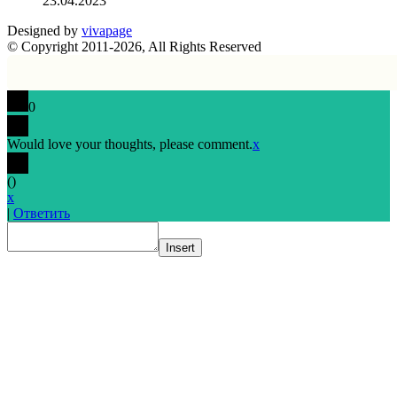
23.04.2023
Designed by
vivapage
© Copyright 2011-2026, All Rights Reserved
0
Would love your thoughts, please comment.
x
(
)
x
|
Ответить
Insert