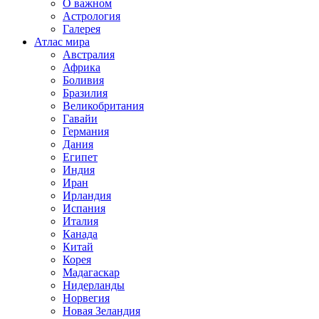
О важном
Астрология
Галерея
Атлас мира
Австралия
Африка
Боливия
Бразилия
Великобритания
Гавайи
Германия
Дания
Египет
Индия
Иран
Ирландия
Испания
Италия
Канада
Китай
Корея
Мадагаскар
Нидерланды
Норвегия
Новая Зеландия