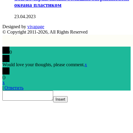
океана пластиком
23.04.2023
Designed by
vivapage
© Copyright 2011-2026, All Rights Reserved
0
Would love your thoughts, please comment.
x
(
)
x
|
Ответить
Insert