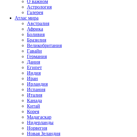
О важном
Астрология
Галерея
Атлас мира
Австралия
Африка
Боливия
Бразилия
Великобритания
Гавайи
Германия
Дания
Египет
Индия
Иран
Ирландия
Испания
Италия
Канада
Китай
Корея
Мадагаскар
Нидерланды
Норвегия
Новая Зеландия