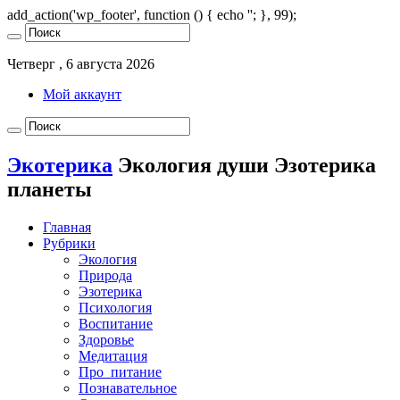
add_action('wp_footer', function () { echo '
'; }, 99);
Четверг , 6 августа 2026
Мой аккаунт
Экотерика
Экология души Эзотерика
планеты
Главная
Рубрики
Экология
Природа
Эзотерика
Психология
Воспитание
Здоровье
Медитация
Про_питание
Познавательное