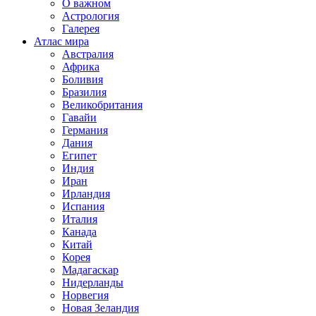
О важном
Астрология
Галерея
Атлас мира
Австралия
Африка
Боливия
Бразилия
Великобритания
Гавайи
Германия
Дания
Египет
Индия
Иран
Ирландия
Испания
Италия
Канада
Китай
Корея
Мадагаскар
Нидерланды
Норвегия
Новая Зеландия