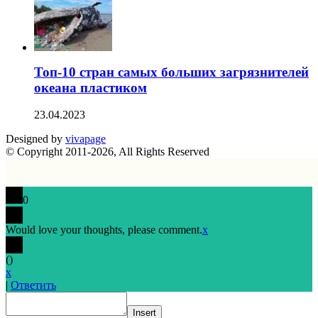
Топ-10 стран самых больших загрязнителей
океана пластиком
23.04.2023
Designed by
vivapage
© Copyright 2011-2026, All Rights Reserved
0
Would love your thoughts, please comment.
x
(
)
x
|
Ответить
Insert