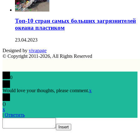
Топ-10 стран самых больших загрязнителей
океана пластиком
23.04.2023
Designed by
vivapage
© Copyright 2011-2026, All Rights Reserved
0
Would love your thoughts, please comment.
x
(
)
x
|
Ответить
Insert