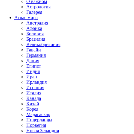
О важном
Астрология
Галерея
Атлас мира
Австралия
Африка
Боливия
Бразилия
Великобритания
Гавайи
Германия
Дания
Египет
Индия
Иран
Ирландия
Испания
Италия
Канада
Китай
Корея
Мадагаскар
Нидерланды
Норвегия
Новая Зеландия