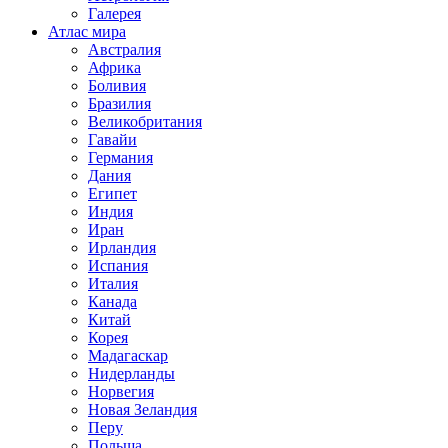
Галерея
Атлас мира
Австралия
Африка
Боливия
Бразилия
Великобритания
Гавайи
Германия
Дания
Египет
Индия
Иран
Ирландия
Испания
Италия
Канада
Китай
Корея
Мадагаскар
Нидерланды
Норвегия
Новая Зеландия
Перу
Польша