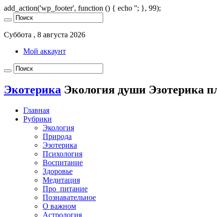
add_action('wp_footer', function () { echo '
'; }, 99);
Суббота , 8 августа 2026
Мой аккаунт
Экотерика
Экология души Эзотерика п
Главная
Рубрики
Экология
Природа
Эзотерика
Психология
Воспитание
Здоровье
Медитация
Про_питание
Познавательное
О важном
Астрология