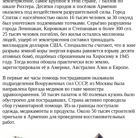
землетрясение, самое крупное в этой стране, 7 баллов по
шкале Рихтера. Десятки городов и посёлков Армении
оказались под воздействием разрушительной силы. Город
Спитак с населённостью около 16 тысяч человек за 30 секунд
был уничтожен подземными толчками. Серьёзно разрушены
города Ленинакан, Кировокан и Степанаван и более 300 сел.
25 тысяч человек погибли, без жилья остались миллионы
людей, ущерб от землетрясения составил тринадцать
миллиардов долларов США. Специалисты считают, что в зоне
разрыва земной коры энергия взрыва равняется взрыву десяти
атомных бомб, подобных сброшенным на Хиросиму в 1945
году. Тогда волна обошла практически всю землю,
зарегистрировали её в Америке, Австралии Азии и Европе.
В первые же часы помощь пострадавшим оказывали
подразделения Вооруженных сил СССР, из Москвы была
направлена бригада медиков во главе министра
здравоохранения. 50 тысяч палаток и 60 полевых кухонь было
обустроено для пострадавших. Страна активно проводила
сбор гуманитарной помощи. Из-за границы поступали
одежда, медикаменты и продукты. Около 50 тысяч строителей
приехали в Армению для проведения восстановительных
работ.