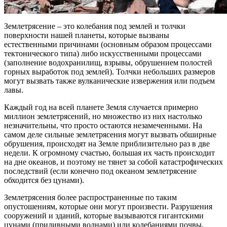
Землетрясение – это колебания под землей и толчки
поверхности нашей планеты, которые вызваны
естественными причинами (основным образом процессами
тектонического типа) либо искусственными процессами
(заполнение водохранилищ, взрывы, обрушением полостей
горных выработок под землей). Толчки небольших размеров
могут вызвать также вулканические извержения или подъем
лавы.
Каждый год на всей планете Земля случается примерно
миллион землетрясений, но множество из них настолько
незначительны, что просто остаются незамеченными. На
самом деле сильные землетрясения могут вызвать обширные
обрушения, происходят на Земле приблизительно раз в две
недели. К огромному счастью, большая их часть происходит
на дне океанов, и поэтому не тянет за собой катастрофических
последствий (если конечно под океаном землетрясение
обходится без цунами).
Землетрясения более распространенные по таким
опустошениям, которые они могут произвести. Разрушения
сооружений и зданий, которые вызываются гигантскими
цунами (приливными волнами) или колебаниями почвы,