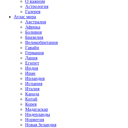
О важном
Астрология
Галерея
Атлас мира
Австралия
Африка
Боливия
Бразилия
Великобритания
Гавайи
Германия
Дания
Египет
Индия
Иран
Ирландия
Испания
Италия
Канада
Китай
Корея
Мадагаскар
Нидерланды
Норвегия
Новая Зеландия