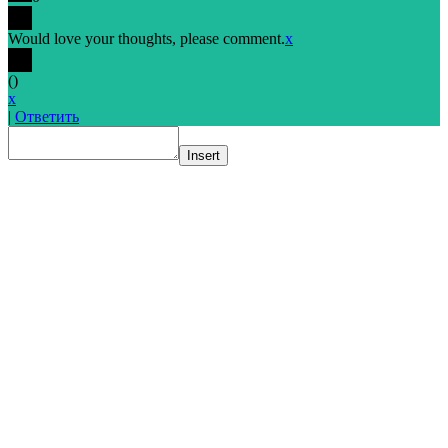
Would love your thoughts, please comment.
x
(
)
x
|
Ответить
Insert