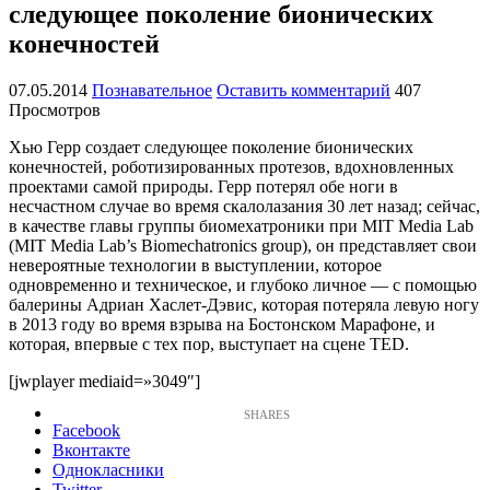
следующее поколение бионических
конечностей
07.05.2014
Познавательное
Оставить комментарий
407
Просмотров
Хью Герр создает следующее поколение бионических
конечностей, роботизированных протезов, вдохновленных
проектами самой природы. Герр потерял обе ноги в
несчастном случае во время скалолазания 30 лет назад; сейчас,
в качестве главы группы биомехатроники при MIT Media Lab
(MIT Media Lab’s Biomechatronics group), он представляет свои
невероятные технологии в выступлении, которое
одновременно и техническое, и глубоко личное — с помощью
балерины Адриан Хаслет-Дэвис, которая потеряла левую ногу
в 2013 году во время взрыва на Бостонском Марафоне, и
которая, впервые с тех пор, выступает на сцене TED.
[jwplayer mediaid=»3049″]
Facebook
Вконтакте
Однокласники
Twitter