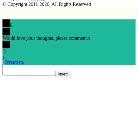
© Copyright 2011-2026, All Rights Reserved
0
Would love your thoughts, please comment.
x
(
)
x
|
Ответить
Insert