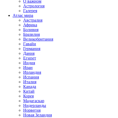
О важном
Астрология
Галерея
Атлас мира
Австралия
Африка
Боливия
Бразилия
Великобритания
Гавайи
Германия
Дания
Египет
Индия
Иран
Ирландия
Испания
Италия
Канада
Китай
Корея
Мадагаскар
Нидерланды
Норвегия
Новая Зеландия