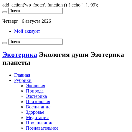
add_action('wp_footer', function () { echo '
'; }, 99);
Четверг , 6 августа 2026
Мой аккаунт
Экотерика
Экология души Эзотерика
планеты
Главная
Рубрики
Экология
Природа
Эзотерика
Психология
Воспитание
Здоровье
Медитация
Про_питание
Познавательное