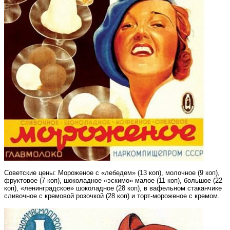
Советские цены: Мороженое с «лебедем» (13 коп), молочное (9 коп),
фруктовое (7 коп), шоколадное «эскимо» малое (11 коп), большое (22
коп), «ленинградское» шоколадное (28 коп), в вафельном стаканчике
сливочное с кремовой розочкой (28 коп) и торт-мороженое с кремом.