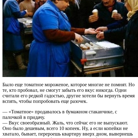
Было еще томатное мороженое, которое многие не помнят. Но
те, кто пробовал, не смогут забыть его вкус никогда. Одни
считали его редкой гадостью, другие хотели бы вернуть время
вспять, чтобы попробовать еще разочек.
— «Томатное» продавалось в бумажном стаканчике, с
палочкой в придачу.
— Вкус своеобразный. Жаль, что сейчас его не выпускают.
Оно было дешевым, всего 10 копеек. Ну, а если копейки не
хватало, бывает, перероешь квартиру вверх дном, вывернешь