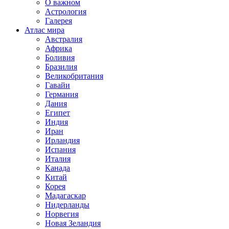
О важном
Астрология
Галерея
Атлас мира
Австралия
Африка
Боливия
Бразилия
Великобритания
Гавайи
Германия
Дания
Египет
Индия
Иран
Ирландия
Испания
Италия
Канада
Китай
Корея
Мадагаскар
Нидерланды
Норвегия
Новая Зеландия