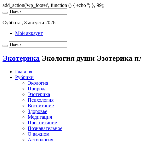
add_action('wp_footer', function () { echo '
'; }, 99);
Суббота , 8 августа 2026
Мой аккаунт
Экотерика
Экология души Эзотерика п
Главная
Рубрики
Экология
Природа
Эзотерика
Психология
Воспитание
Здоровье
Медитация
Про_питание
Познавательное
О важном
Астрология