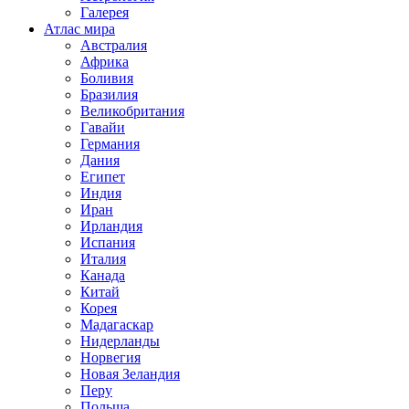
Галерея
Атлас мира
Австралия
Африка
Боливия
Бразилия
Великобритания
Гавайи
Германия
Дания
Египет
Индия
Иран
Ирландия
Испания
Италия
Канада
Китай
Корея
Мадагаскар
Нидерланды
Норвегия
Новая Зеландия
Перу
Польша