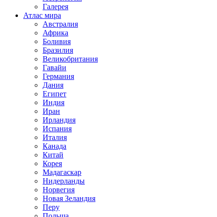
Галерея
Атлас мира
Австралия
Африка
Боливия
Бразилия
Великобритания
Гавайи
Германия
Дания
Египет
Индия
Иран
Ирландия
Испания
Италия
Канада
Китай
Корея
Мадагаскар
Нидерланды
Норвегия
Новая Зеландия
Перу
Польша