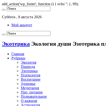
add_action('wp_footer', function () { echo '
'; }, 99);
Суббота , 8 августа 2026
Мой аккаунт
Экотерика
Экология души Эзотерика п
Главная
Рубрики
Экология
Природа
Эзотерика
Психология
Воспитание
Здоровье
Медитация
Про_питание
Познавательное
О важном
Астрология