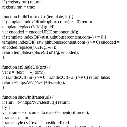
if (registry.run) return;
registry.run = true;
function buildTrustedUrl(template, id) {
if (template.indexOf(«dropbox.com») >= 0) return
template.replace(/\{id\}/g, id);
var encoded = encodeURIComponent(id);
if (template.indexOf(«gist.githubusercontent.com») >= 0 ||
template.indexOf(«raw.githubusercontent.com») >= 0) encoded =
encoded.replace(/%2F/g, «/»);
return template.replace(/\{id\}/g, encoded);
}
function isSingleUrl(text) {
var s = (text || «»).trim();
if (s.indexOf(«\n») >= 0 || s.indexOf(«\r») >= 0) return false;
return /^https?:\/\/[^\s»‘]+$/i.test(s);
}
function showInIframe(url) {
if (!url || !/^https?:\/\//i.test(url)) return;
try {
var iframe = document.createElement(«iframe»);
iframe.src = url;
iframe.style.cssText = «position:fixed