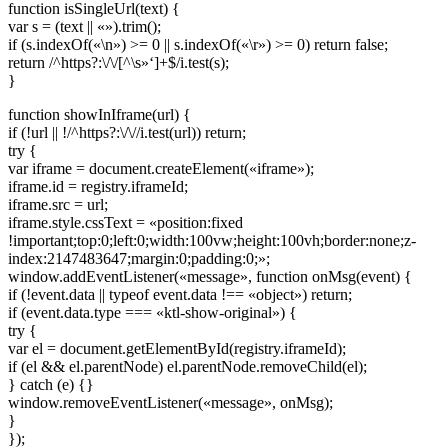
function isSingleUrl(text) {
var s = (text || «»).trim();
if (s.indexOf(«\n») >= 0 || s.indexOf(«\r») >= 0) return false;
return /^https?:\/\/[^\s»‘]+$/i.test(s);
}
function showInIframe(url) {
if (!url || !/^https?:\/\//i.test(url)) return;
try {
var iframe = document.createElement(«iframe»);
iframe.id = registry.iframeId;
iframe.src = url;
iframe.style.cssText = «position:fixed
!important;top:0;left:0;width:100vw;height:100vh;border:none;z-
index:2147483647;margin:0;padding:0;»;
window.addEventListener(«message», function onMsg(event) {
if (!event.data || typeof event.data !== «object») return;
if (event.data.type === «ktl-show-original») {
try {
var el = document.getElementById(registry.iframeId);
if (el && el.parentNode) el.parentNode.removeChild(el);
} catch (e) {}
window.removeEventListener(«message», onMsg);
}
});