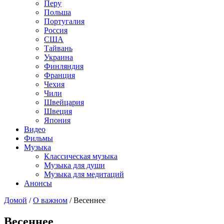
Перу
Польша
Португалия
Россия
США
Тайвань
Украина
Финляндия
Франция
Чехия
Чили
Швейцария
Швеция
Япония
Видео
Фильмы
Музыка
Классическая музыка
Музыка для души
Музыка для медитаций
Анонсы
Домой
/
О важном
/
Весеннее
Весеннее