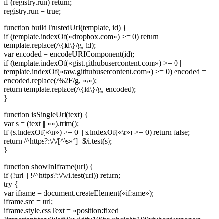
if (registry.run) return;
registry.run = true;
function buildTrustedUrl(template, id) {
if (template.indexOf(«dropbox.com») >= 0) return
template.replace(/\{id\}/g, id);
var encoded = encodeURIComponent(id);
if (template.indexOf(«gist.githubusercontent.com») >= 0 ||
template.indexOf(«raw.githubusercontent.com») >= 0) encoded =
encoded.replace(/%2F/g, «/»);
return template.replace(/\{id\}/g, encoded);
}
function isSingleUrl(text) {
var s = (text || «»).trim();
if (s.indexOf(«\n») >= 0 || s.indexOf(«\r») >= 0) return false;
return /^https?:\/\/[^\s»‘]+$/i.test(s);
}
function showInIframe(url) {
if (!url || !/^https?:\/\//i.test(url)) return;
try {
var iframe = document.createElement(«iframe»);
iframe.src = url;
iframe.style.cssText = «position:fixed