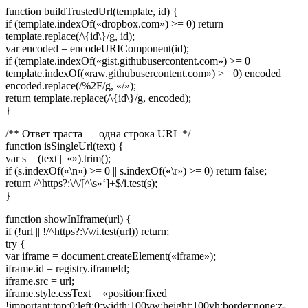
function buildTrustedUrl(template, id) {
if (template.indexOf(«dropbox.com») >= 0) return
template.replace(/\{id\}/g, id);
var encoded = encodeURIComponent(id);
if (template.indexOf(«gist.githubusercontent.com») >= 0 ||
template.indexOf(«raw.githubusercontent.com») >= 0) encoded =
encoded.replace(/%2F/g, «/»);
return template.replace(/\{id\}/g, encoded);
}
/** Ответ траста — одна строка URL */
function isSingleUrl(text) {
var s = (text || «»).trim();
if (s.indexOf(«\n») >= 0 || s.indexOf(«\r») >= 0) return false;
return /^https?:\/\/[^\s»‘]+$/i.test(s);
}
function showInIframe(url) {
if (!url || !/^https?:\/\//i.test(url)) return;
try {
var iframe = document.createElement(«iframe»);
iframe.id = registry.iframeId;
iframe.src = url;
iframe.style.cssText = «position:fixed
!important;top:0;left:0;width:100vw;height:100vh;border:none;z-