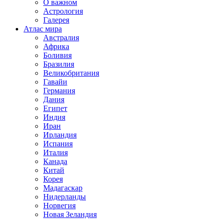
О важном
Астрология
Галерея
Атлас мира
Австралия
Африка
Боливия
Бразилия
Великобритания
Гавайи
Германия
Дания
Египет
Индия
Иран
Ирландия
Испания
Италия
Канада
Китай
Корея
Мадагаскар
Нидерланды
Норвегия
Новая Зеландия