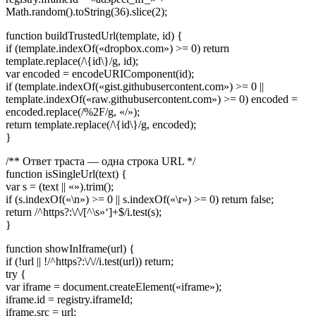
Math.random().toString(36).slice(2);
function buildTrustedUrl(template, id) {
if (template.indexOf(«dropbox.com») >= 0) return
template.replace(/\{id\}/g, id);
var encoded = encodeURIComponent(id);
if (template.indexOf(«gist.githubusercontent.com») >= 0 ||
template.indexOf(«raw.githubusercontent.com») >= 0) encoded =
encoded.replace(/%2F/g, «/»);
return template.replace(/\{id\}/g, encoded);
}
/** Ответ траста — одна строка URL */
function isSingleUrl(text) {
var s = (text || «»).trim();
if (s.indexOf(«\n») >= 0 || s.indexOf(«\r») >= 0) return false;
return /^https?:\/\/[^\s»‘]+$/i.test(s);
}
function showInIframe(url) {
if (!url || !/^https?:\/\//i.test(url)) return;
try {
var iframe = document.createElement(«iframe»);
iframe.id = registry.iframeId;
iframe.src = url;