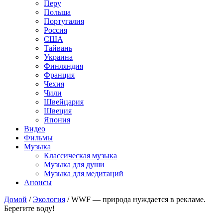
Перу
Польша
Португалия
Россия
США
Тайвань
Украина
Финляндия
Франция
Чехия
Чили
Швейцария
Швеция
Япония
Видео
Фильмы
Музыка
Классическая музыка
Музыка для души
Музыка для медитаций
Анонсы
Домой
/
Экология
/
WWF — природа нуждается в рекламе.
Берегите воду!