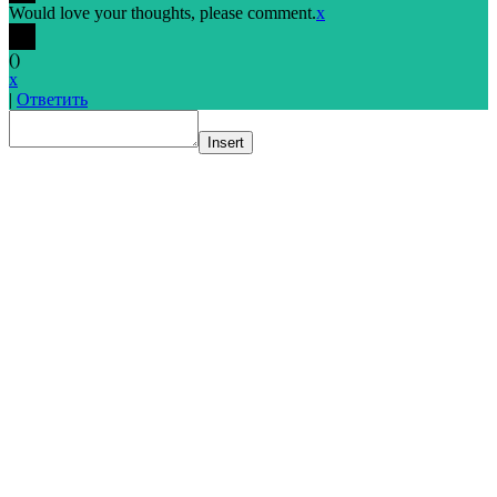
Would love your thoughts, please comment.
x
(
)
x
|
Ответить
Insert