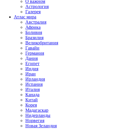
О важном
Астрология
Галерея
Атлас мира
Австралия
Африка
Боливия
Бразилия
Великобритания
Гавайи
Германия
Дания
Египет
Индия
Иран
Ирландия
Испания
Италия
Канада
Китай
Корея
Мадагаскар
Нидерланды
Норвегия
Новая Зеландия