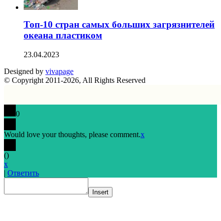
Топ-10 стран самых больших загрязнителей
океана пластиком
23.04.2023
Designed by
vivapage
© Copyright 2011-2026, All Rights Reserved
0
Would love your thoughts, please comment.
x
(
)
x
|
Ответить
Insert