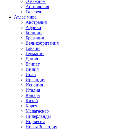
О важном
Астрология
Галерея
Атлас мира
Австралия
Африка
Боливия
Бразилия
Великобритания
Гавайи
Германия
Дания
Египет
Индия
Иран
Ирландия
Испания
Италия
Канада
Китай
Корея
Мадагаскар
Нидерланды
Норвегия
Новая Зеландия