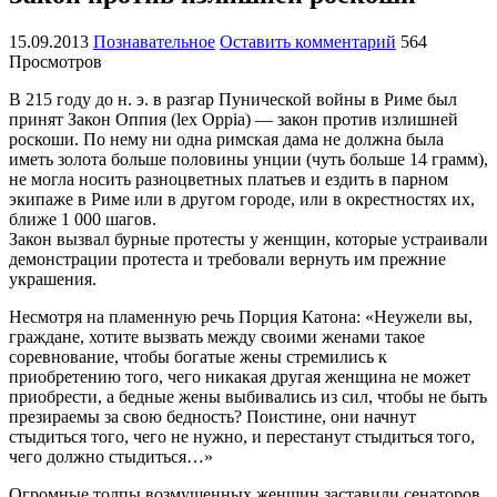
15.09.2013
Познавательное
Оставить комментарий
564
Просмотров
В 215 году до н. э. в разгар Пунической войны в Риме был
принят Закон Оппия (lex Oppia) — закон против излишней
роскоши. По нему ни одна римская дама не должна была
иметь золота больше половины унции (чуть больше 14 грамм),
не могла носить разноцветных платьев и ездить в парном
экипаже в Риме или в другом городе, или в окрестностях их,
ближе 1 000 шагов.
Закон вызвал бурные протесты у женщин, которые устраивали
демонстрации протеста и требовали вернуть им прежние
украшения.
Несмотря на пламенную речь Порция Катона: «Неужели вы,
граждане, хотите вызвать между своими женами такое
соревнование, чтобы богатые жены стремились к
приобретению того, чего никакая другая женщина не может
приобрести, а бедные жены выбивались из сил, чтобы не быть
презираемы за свою бедность? Поистине, они начнут
стыдиться того, чего не нужно, и перестанут стыдиться того,
чего должно стыдиться…»
Огромные толпы возмущенных женщин заставили сенаторов