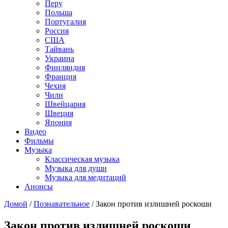
Перу
Польша
Португалия
Россия
США
Тайвань
Украина
Финляндия
Франция
Чехия
Чили
Швейцария
Швеция
Япония
Видео
Фильмы
Музыка
Классическая музыка
Музыка для души
Музыка для медитаций
Анонсы
Домой
/
Познавательное
/
Закон против излишней роскоши
Закон против излишней роскоши