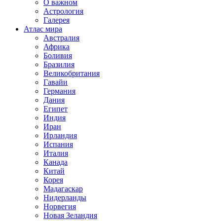
О важном
Астрология
Галерея
Атлас мира
Австралия
Африка
Боливия
Бразилия
Великобритания
Гавайи
Германия
Дания
Египет
Индия
Иран
Ирландия
Испания
Италия
Канада
Китай
Корея
Мадагаскар
Нидерланды
Норвегия
Новая Зеландия