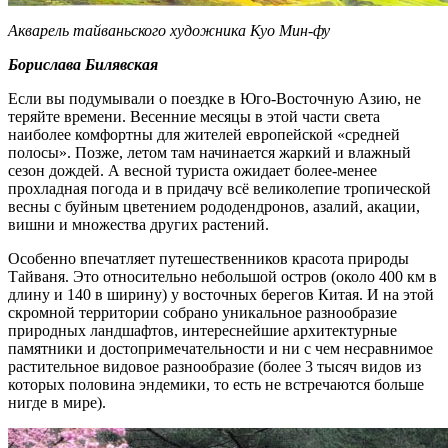
Акварель тайваньского художника Куо Мин-фу
Борислава Билявская
Если вы подумывали о поездке в Юго-Восточную Азию, не
теряйте времени. Весенние месяцы в этой части света
наиболее комфортны для жителей европейской «средней
полосы». Позже, летом там начинается жаркий и влажный
сезон дождей. А весной туриста ожидает более-менее
прохладная погода и в придачу всё великолепие тропической
весны с буйным цветением рододендронов, азалий, акации,
вишни и множества других растений.
Особенно впечатляет путешественников красота природы
Тайваня. Это относительно небольшой остров (около 400 км в
длину и 140 в ширину) у восточных берегов Китая. И на этой
скромной территории собрано уникальное разнообразие
природных ландшафтов, интереснейшие архитектурные
памятники и достопримечательности и ни с чем несравнимое
растительное видовое разнообразие (более 3 тысяч видов из
которых половина эндемики, то есть не встречаются больше
нигде в мире).