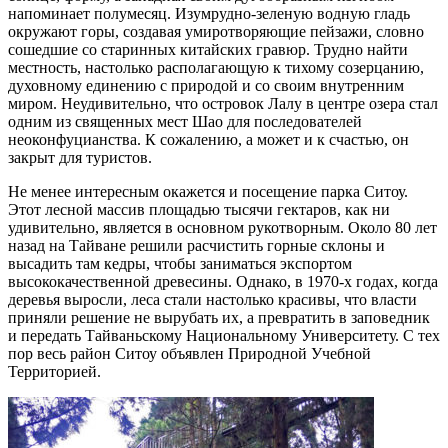
напоминает полумесяц. Изумрудно-зеленую водную гладь
окружают горы, создавая умиротворяющие пейзажи, словно
сошедшие со старинных китайских гравюр. Трудно найти
местность, настолько располагающую к тихому созерцанию,
духовному единению с природой и со своим внутренним
миром. Неудивительно, что островок Лалу в центре озера стал
одним из священных мест Шао для последователей
неоконфуцианства. К сожалению, а может и к счастью, он
закрыт для туристов.
Не менее интересным окажется и посещение парка Ситоу.
Этот лесной массив площадью тысячи гектаров, как ни
удивительно, является в основном рукотворным. Около 80 лет
назад на Тайване решили расчистить горные склоны и
высадить там кедры, чтобы заниматься экспортом
высококачественной древесины. Однако, в 1970-х годах, когда
деревья выросли, леса стали настолько красивы, что власти
приняли решение не вырубать их, а превратить в заповедник
и передать Тайваньскому Национальному Университету. С тех
пор весь район Ситоу объявлен Природной Учебной
Территорией.