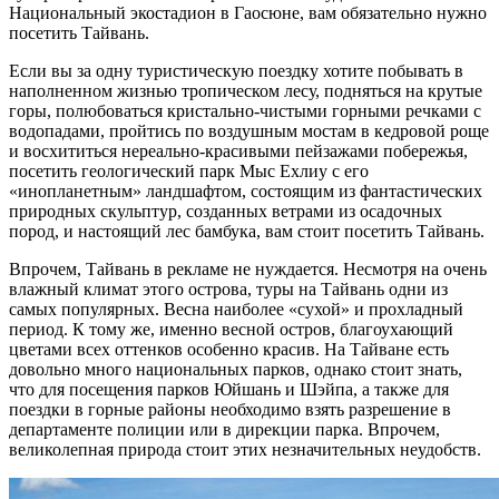
Национальный экостадион в Гаосюне, вам обязательно нужно
посетить Тайвань.
Если вы за одну туристическую поездку хотите побывать в
наполненном жизнью тропическом лесу, подняться на крутые
горы, полюбоваться кристально-чистыми горными речками с
водопадами, пройтись по воздушным мостам в кедровой роще
и восхититься нереально-красивыми пейзажами побережья,
посетить геологический парк Мыс Ехлиу с его
«инопланетным» ландшафтом, состоящим из фантастических
природных скульптур, созданных ветрами из осадочных
пород, и настоящий лес бамбука, вам стоит посетить Тайвань.
Впрочем, Тайвань в рекламе не нуждается. Несмотря на очень
влажный климат этого острова, туры на Тайвань одни из
самых популярных. Весна наиболее «сухой» и прохладный
период. К тому же, именно весной остров, благоухающий
цветами всех оттенков особенно красив. На Тайване есть
довольно много национальных парков, однако стоит знать,
что для посещения парков Юйшань и Шэйпа, а также для
поездки в горные районы необходимо взять разрешение в
департаменте полиции или в дирекции парка. Впрочем,
великолепная природа стоит этих незначительных неудобств.