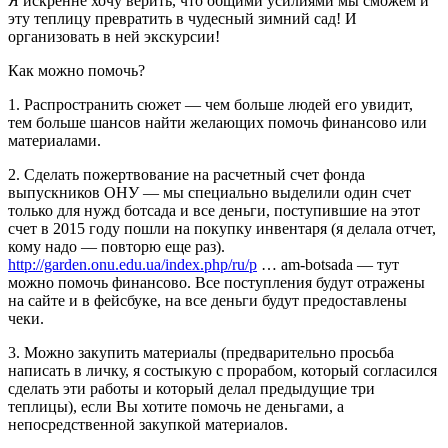
Я искренне хочу верить, что общими усилиями мы сможем и
эту теплицу превратить в чудесный зимний сад! И
организовать в ней экскурсии!
Как можно помочь?
1. Распространить сюжет — чем больше людей его увидит,
тем больше шансов найти желающих помочь финансово или
материалами.
2. Сделать пожертвование на расчетный счет фонда
выпускников ОНУ — мы специально выделили один счет
только для нужд ботсада и все деньги, поступившие на этот
счет в 2015 году пошли на покупку инвентаря (я делала отчет,
кому надо — повторю еще раз).
http://garden.onu.edu.ua/index.php/ru/p
… am-botsada — тут
можно помочь финансово. Все поступления будут отражены
на сайте и в фейсбуке, на все деньги будут предоставлены
чеки.
3. Можно закупить материалы (предварительно просьба
написать в личку, я состыкую с прорабом, который согласился
сделать эти работы и который делал предыдущие три
теплицы), если Вы хотите помочь не деньгами, а
непосредственной закупкой материалов.