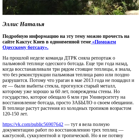
Эллис Наталья
Подробную информацию на эту тему можно прочесть на
сайте Кактус Киев в одноименной теме
«Поможем
Одесскому ботсаду».
На прошлой неделе команда ДТРК сняла репортаж о
пальмовой теплице одесского ботсада. Еще три года назад,
когда восстанавливали три рядом стоящие теплицы, я знала,
что без реконструкции пальмовая теплица рано или поздно
разрушится. Потому что ураган в мае 2013 года не пощадил и
ее — были выбиты стекла, прогнулся старый металл,
которому уже хорошо за 60 лет, повреждены стены. Но
государство, которое обещало 6 млн грн Университету на
восстановление ботсада, просто ЗАБЫЛО о своем обещании.
В теплице растут растения из холодных тропиков возрастом
120-150 лет.
https://vk.com/public56907642
— тут я вела полную
документацию работ по восстановлению трех теплиц —
кактусной, суккулентной и тропической. Но я не потяну