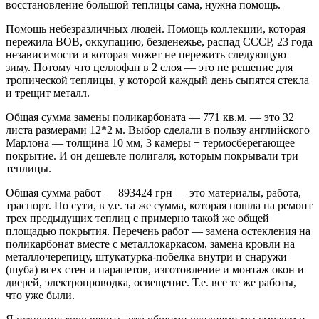
восстановление большой теплицы сама, нужна помощь.
Помощь небезразличных людей. Помощь коллекции, которая
пережила ВОВ, оккупацию, безденежье, распад СССР, 23 года
независимости и которая может не пережить следующую
зиму. Потому что целлофан в 2 слоя — это не решение для
тропической теплицы, у которой каждый день сыпятся стекла
и трещит металл.
Общая сумма замены поликарбоната — 771 кв.м. — это 32
листа размерами 12*2 м. Выбор сделали в пользу английского
Марлона — толщина 10 мм, 3 камеры + термосберегающее
покрытие. И он дешевле полигаля, которым покрывали три
теплицы.
Общая сумма работ — 893424 грн — это материалы, работа,
траспорт. По сути, в у.е. та же сумма, которая пошла на ремонт
трех предыдущих теплиц с примерно такой же общей
площадью покрытия. Перечень работ — замена остекления на
поликарбонат вместе с металлокаркасом, замена кровли на
металлочерепицу, штукатурка-побелка внутри и снаружи
(шуба) всех стен и парапетов, изготовление и монтаж окон и
дверей, электропроводка, освещение. Т.е. все те же работы,
что уже были.