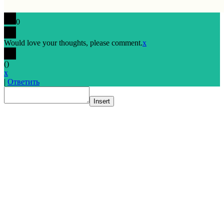
0
Would love your thoughts, please comment.
x
(
)
x
|
Ответить
Insert