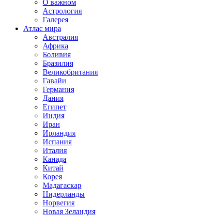
О важном
Астрология
Галерея
Атлас мира
Австралия
Африка
Боливия
Бразилия
Великобритания
Гавайи
Германия
Дания
Египет
Индия
Иран
Ирландия
Испания
Италия
Канада
Китай
Корея
Мадагаскар
Нидерланды
Норвегия
Новая Зеландия