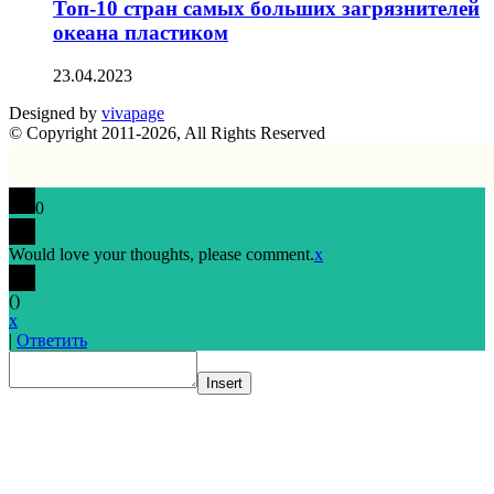
Топ-10 стран самых больших загрязнителей
океана пластиком
23.04.2023
Designed by
vivapage
© Copyright 2011-2026, All Rights Reserved
0
Would love your thoughts, please comment.
x
(
)
x
|
Ответить
Insert