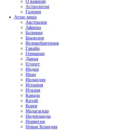
О важном
Астрология
Галерея
Атлас мира
Австралия
Африка
Боливия
Бразилия
Великобритания
Гавайи
Германия
Дания
Египет
Индия
Иран
Ирландия
Испания
Италия
Канада
Китай
Корея
Мадагаскар
Нидерланды
Норвегия
Новая Зеландия