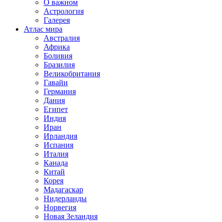
О важном
Астрология
Галерея
Атлас мира
Австралия
Африка
Боливия
Бразилия
Великобритания
Гавайи
Германия
Дания
Египет
Индия
Иран
Ирландия
Испания
Италия
Канада
Китай
Корея
Мадагаскар
Нидерланды
Норвегия
Новая Зеландия