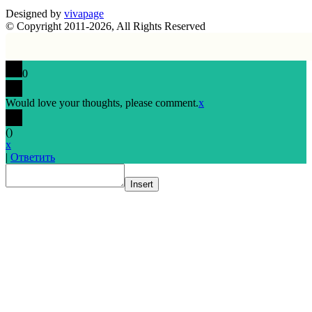
Designed by
vivapage
© Copyright 2011-2026, All Rights Reserved
0
Would love your thoughts, please comment.
x
(
)
x
|
Ответить
Insert