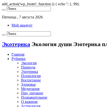
add_action('wp_footer', function () { echo '
'; }, 99);
Пятница , 7 августа 2026
Мой аккаунт
Экотерика
Экология души Эзотерика п
Главная
Рубрики
Экология
Природа
Эзотерика
Психология
Воспитание
Здоровье
Медитация
Про_питание
Познавательное
О важном
Астрология