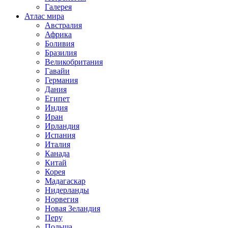
Галерея
Атлас мира
Австралия
Африка
Боливия
Бразилия
Великобритания
Гавайи
Германия
Дания
Египет
Индия
Иран
Ирландия
Испания
Италия
Канада
Китай
Корея
Мадагаскар
Нидерланды
Норвегия
Новая Зеландия
Перу
Польша