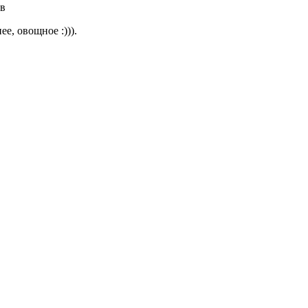
в
е, овощное :))).