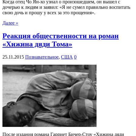
Когда отец Чо Ян-хо узнал о произошедшем, он вышел с
дочерью к людям и заявил: «Я не сумел правильно воспитать
свою дочь и прошу у всех за это прощения».
Далее »
Реакция общественности на роман
«Хижина дяди Тома»
25.11.2015
Познавательное
,
США
0
После издания романа Гарриет Бичер-Стоу «Хижина дяди