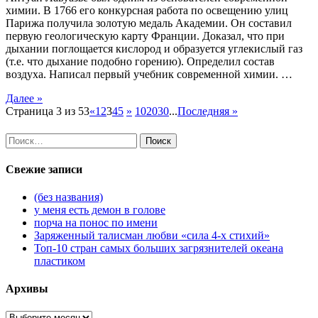
химии. В 1766 его конкурсная работа по освещению улиц
Парижа получила золотую медаль Академии. Он составил
первую геологическую карту Франции. Доказал, что при
дыхании поглощается кислород и образуется углекислый газ
(т.е. что дыхание подобно горению). Определил состав
воздуха. Написал первый учебник современной химии. …
Далее »
Страница 3 из 53
«
1
2
3
4
5
»
10
20
30
...
Последняя »
Найти:
Свежие записи
(без названия)
у меня есть демон в голове
порча на понос по имени
Заряженный талисман любви «сила 4-х стихий»
Топ-10 стран самых больших загрязнителей океана
пластиком
Архивы
Архивы