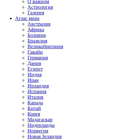
О важном
Астрология
Галерея
Атлас мира
Австралия
Африка
Боливия
Бразилия
Великобритания
Гавайи
Германия
Дания
Египет
Индия
Иран
Ирландия
Испания
Италия
Канада
Китай
Корея
Мадагаскар
Нидерланды
Норвегия
Новая Зеландия