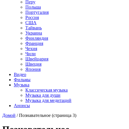
Перу
Польша
Португалия
Россия
США
Тайвань
Украина
Финляндия
Франция
Чехия
Чили
Швейцария
Швеция
Япония
Видео
Фильмы
Музыка
Классическая музыка
Музыка для души
Музыка для медитаций
Анонсы
Домой
/
Познавательное
(страница 3)