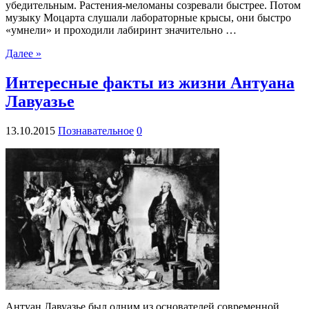
убедительным. Растения-меломаны созревали быстрее. Потом
музыку Моцарта слушали лабораторные крысы, они быстро
«умнели» и проходили лабиринт значительно …
Далее »
Интересные факты из жизни Антуана
Лавуазье
13.10.2015
Познавательное
0
Антуан Лавуазье был одним из основателей современной