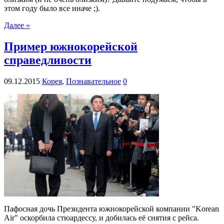
этом году было все иначе ;).
Далее »
Пример южнокорейской
справедливости
09.12.2015
Корея
,
Познавательное
0
Пафосная дочь Президента южнокорейской компании "Korean
Air" оскорбила стюардессу, и добилась её снятия с рейса.