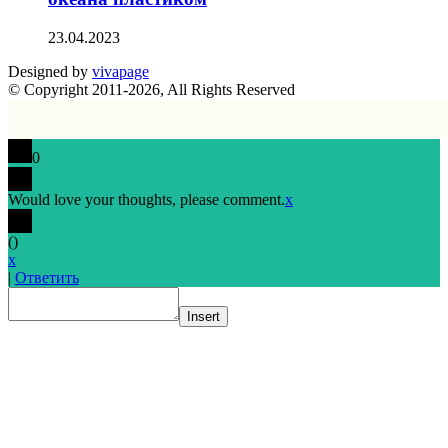
23.04.2023
Designed by
vivapage
© Copyright 2011-2026, All Rights Reserved
0
Would love your thoughts, please comment.
x
(
)
x
|
Ответить
Insert