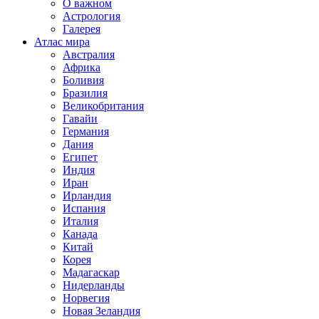
О важном
Астрология
Галерея
Атлас мира
Австралия
Африка
Боливия
Бразилия
Великобритания
Гавайи
Германия
Дания
Египет
Индия
Иран
Ирландия
Испания
Италия
Канада
Китай
Корея
Мадагаскар
Нидерланды
Норвегия
Новая Зеландия