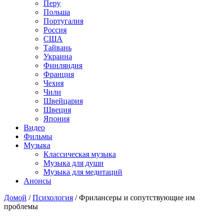
Перу
Польша
Португалия
Россия
США
Тайвань
Украина
Финляндия
Франция
Чехия
Чили
Швейцария
Швеция
Япония
Видео
Фильмы
Музыка
Классическая музыка
Музыка для души
Музыка для медитаций
Анонсы
Домой
/
Психология
/
Фрилансеры и сопутствующие им
проблемы