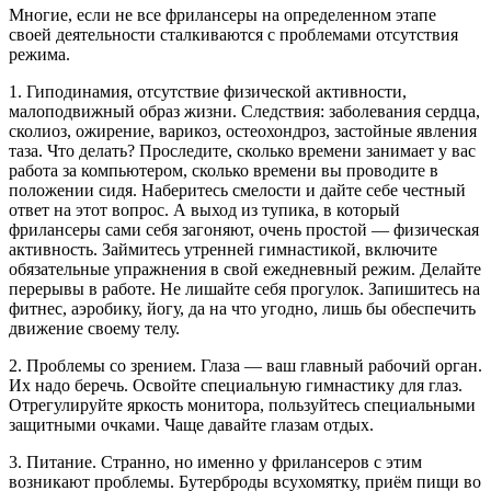
Многие, если не все фрилансеры на определенном этапе
своей деятельности сталкиваются с проблемами отсутствия
режима.
1. Гиподинамия, отсутствие физической активности,
малоподвижный образ жизни. Следствия: заболевания сердца,
сколиоз, ожирение, варикоз, остеохондроз, застойные явления
таза. Что делать? Проследите, сколько времени занимает у вас
работа за компьютером, сколько времени вы проводите в
положении сидя. Наберитесь смелости и дайте себе честный
ответ на этот вопрос. А выход из тупика, в который
фрилансеры сами себя загоняют, очень простой — физическая
активность. Займитесь утренней гимнастикой, включите
обязательные упражнения в свой ежедневный режим. Делайте
перерывы в работе. Не лишайте себя прогулок. Запишитесь на
фитнес, аэробику, йогу, да на что угодно, лишь бы обеспечить
движение своему телу.
2. Проблемы со зрением. Глаза — ваш главный рабочий орган.
Их надо беречь. Освойте специальную гимнастику для глаз.
Отрегулируйте яркость монитора, пользуйтесь специальными
защитными очками. Чаще давайте глазам отдых.
3. Питание. Странно, но именно у фрилансеров с этим
возникают проблемы. Бутерброды всухомятку, приём пищи во