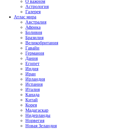
О важном
Астрология
Галерея
Атлас мира
Австралия
Африка
Боливия
Бразилия
Великобритания
Гавайи
Германия
Дания
Египет
Индия
Иран
Ирландия
Испания
Италия
Канада
Китай
Корея
Мадагаскар
Нидерланды
Норвегия
Новая Зеландия