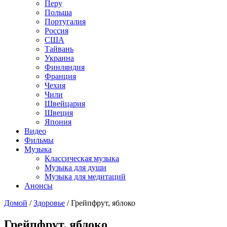
Перу
Польша
Португалия
Россия
США
Тайвань
Украина
Финляндия
Франция
Чехия
Чили
Швейцария
Швеция
Япония
Видео
Фильмы
Музыка
Классическая музыка
Музыка для души
Музыка для медитаций
Анонсы
Домой
/
Здоровье
/
Грейпфрут, яблоко
Грейпфрут, яблоко