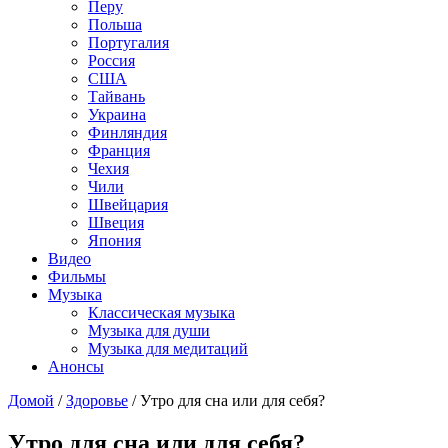
Перу
Польша
Португалия
Россия
США
Тайвань
Украина
Финляндия
Франция
Чехия
Чили
Швейцария
Швеция
Япония
Видео
Фильмы
Музыка
Классическая музыка
Музыка для души
Музыка для медитаций
Анонсы
Домой
/
Здоровье
/
Утро для сна или для себя?
Утро для сна или для себя?