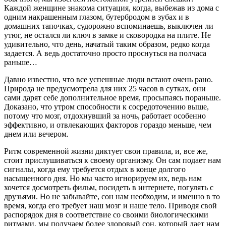
Каждой женщине знакома ситуация, когда, выбежав из дома с
одним накрашенным глазом, бутербродом в зубах и в
домашних тапочках, судорожно вспоминаешь, выключен ли
утюг, не остался ли ключ в замке и сковородка на плите. Не
удивительно, что день, начатый таким образом, редко когда
задается. А ведь достаточно просто проснуться на полчаса
раньше…
Давно известно, что все успешные люди встают очень рано.
Природа не предусмотрела для них 25 часов в сутках, они
сами дарят себе дополнительное время, просыпаясь пораньше.
Доказано, что утром способности к сосредоточению выше,
потому что мозг, отдохнувший за ночь, работает особенно
эффективно, и отвлекающих факторов гораздо меньше, чем
днем или вечером.
Ритм современной жизни диктует свои правила, и, все же,
стоит прислушиваться к своему организму. Он сам подает нам
сигналы, когда ему требуется отдых в конце долгого
насыщенного дня. Но мы часто игнорируем их, ведь нам
хочется досмотреть фильм, посидеть в интернете, погулять с
друзьями. Но не забывайте, сон нам необходим, и именно в то
время, когда его требует наш мозг и наше тело. Приводя свой
распорядок дня в соответствие со своими биологическими
ритмами, мы получаем более здоровый сон, который дает нам