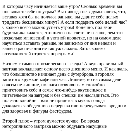
В котором часу начинается ваше утро? Сколько времени вы
посвящаете себе по утрам? Вы никогда не задумывались, что,
вставая хотя бы на полчаса раньше, вы дарите себе целых
тридцать бесценных минут? А если подарить себе целый час?
Сколько всего можно успеть утром! Конечно, под звон
будильника кажется, что ничего на свете нет слаще, чем эти
несколько мгновений в уютной кроватке, но на самом деле
научиться вставать раньше, не зависимо от дня недели и
вашего расписания не так уж сложно. Зато сколько
возможностей отроется перед вами!
Начнем с самого прозаического – с еды! А ведь правильный
завтрак закладывает основу всего дневного меню. И как жаль,
что большинство начинает день с бутерброда, второпях
запитого кружкой кофе или чая. Лишние, но на самом деле
совсем не лишние, полчаса позволят вам спокойно
приготовить себе и семье что-нибудь вкусненькое и
питательное на завтрак и без спешки им насладиться. Это
полезно вдвойне – вам не придется в муках голода
дожидаться обеденного перерыва или перекусывать вредным
для здоровья и фигуры фастфудом.
Второй плюс – утром думается лучше. Во время
неторопливого завтрака можно обдумать насущные