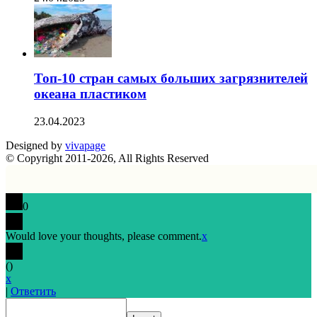
Топ-10 стран самых больших загрязнителей
океана пластиком
23.04.2023
Designed by
vivapage
© Copyright 2011-2026, All Rights Reserved
0
Would love your thoughts, please comment.
x
(
)
x
|
Ответить