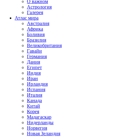
О важном
Астрология
Галерея
Атлас мира
Австралия
Африка
Боливия
Бразилия
Великобритания
Гавайи
Германия
Дания
Египет
Индия
Иран
Ирландия
Испания
Италия
Канада
Китай
Корея
Мадагаскар
Нидерланды
Норвегия
Новая Зеландия