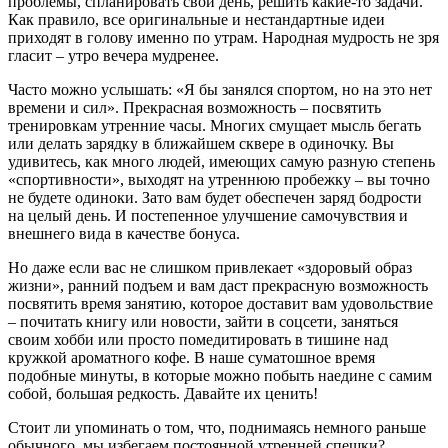
проблемы, спланировать свой день, решить какие-то задачи.
Как правило, все оригинальные и нестандартные идеи
приходят в голову именно по утрам. Народная мудрость не зря
гласит – утро вечера мудренее.
Часто можно услышать: «Я бы занялся спортом, но на это нет
времени и сил». Прекрасная возможность – посвятить
тренировкам утренние часы. Многих смущает мысль бегать
или делать зарядку в ближайшем сквере в одиночку. Вы
удивитесь, как много людей, имеющих самую разную степень
«спортивности», выходят на утреннюю пробежку – вы точно
не будете одиноки. Зато вам будет обеспечен заряд бодрости
на целый день. И постепенное улучшение самочувствия и
внешнего вида в качестве бонуса.
Но даже если вас не слишком привлекает «здоровый образ
жизни», ранний подъем и вам даст прекрасную возможность
посвятить время занятию, которое доставит вам удовольствие
– почитать книгу или новости, зайти в соцсети, заняться
своим хобби или просто помедитировать в тишине над
кружкой ароматного кофе. В наше суматошное время
подобные минуты, в которые можно побыть наедине с самим
собой, большая редкость. Давайте их ценить!
Стоит ли упоминать о том, что, поднимаясь немного раньше
обычного, мы избегаем постоянной утренней спешки?