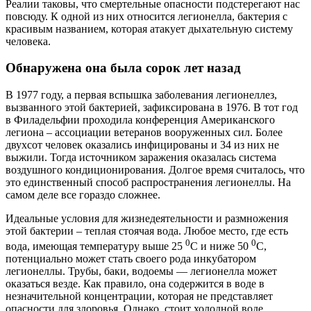
Реалии таковы, что смертельные опасности подстерегают нас
повсюду. К одной из них относится легионелла, бактерия с
красивым названием, которая атакует дыхательную систему
человека.
Обнаружена она была сорок лет назад
В 1977 году, а первая вспышка заболевания легионеллез,
вызванного этой бактерией, зафиксирована в 1976. В тот год
в Филадельфии проходила конференция Американского
легиона – ассоциации ветеранов вооруженных сил. Более
двухсот человек оказались инфицированы и 34 из них не
выжили. Тогда источником заражения оказалась система
воздушного кондиционирования. Долгое время считалось, что
это единственный способ распространения легионеллы. На
самом деле все гораздо сложнее.
Идеальные условия для жизнедеятельности и размножения
этой бактерии – теплая стоячая вода. Любое место, где есть
0
0
вода, имеющая температуру выше 25
С и ниже 50
С,
потенциально может стать своего рода инкубатором
легионеллы. Трубы, баки, водоемы — легионелла может
оказаться везде. Как правило, она содержится в воде в
незначительной концентрации, которая не представляет
опасности для здоровья. Однако, стоит холодной воде