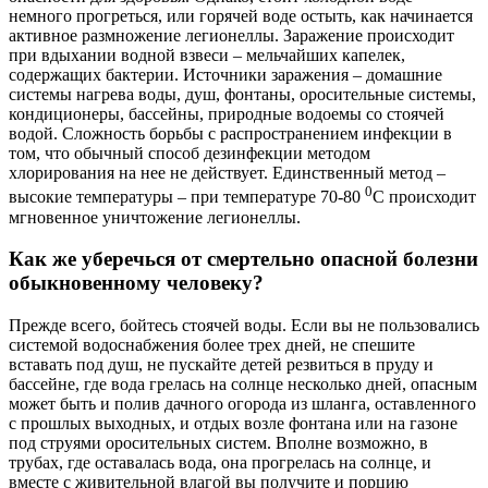
немного прогреться, или горячей воде остыть, как начинается
активное размножение легионеллы. Заражение происходит
при вдыхании водной взвеси – мельчайших капелек,
содержащих бактерии. Источники заражения – домашние
системы нагрева воды, душ, фонтаны, оросительные системы,
кондиционеры, бассейны, природные водоемы со стоячей
водой. Сложность борьбы с распространением инфекции в
том, что обычный способ дезинфекции методом
хлорирования на нее не действует. Единственный метод –
0
высокие температуры – при температуре 70-80
С происходит
мгновенное уничтожение легионеллы.
Как же уберечься от смертельно опасной болезни
обыкновенному человеку?
Прежде всего, бойтесь стоячей воды. Если вы не пользовались
системой водоснабжения более трех дней, не спешите
вставать под душ, не пускайте детей резвиться в пруду и
бассейне, где вода грелась на солнце несколько дней, опасным
может быть и полив дачного огорода из шланга, оставленного
с прошлых выходных, и отдых возле фонтана или на газоне
под струями оросительных систем. Вполне возможно, в
трубах, где оставалась вода, она прогрелась на солнце, и
вместе с живительной влагой вы получите и порцию