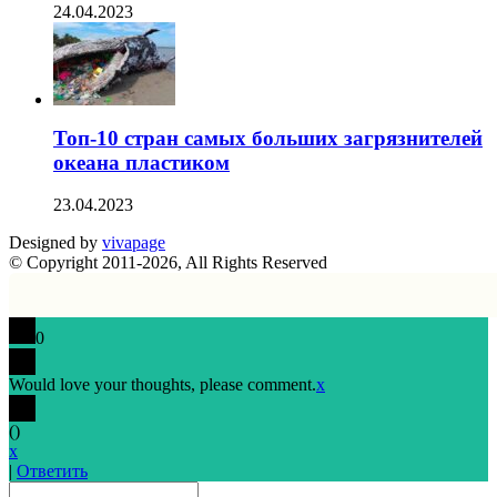
24.04.2023
Топ-10 стран самых больших загрязнителей
океана пластиком
23.04.2023
Designed by
vivapage
© Copyright 2011-2026, All Rights Reserved
0
Would love your thoughts, please comment.
x
(
)
x
|
Ответить