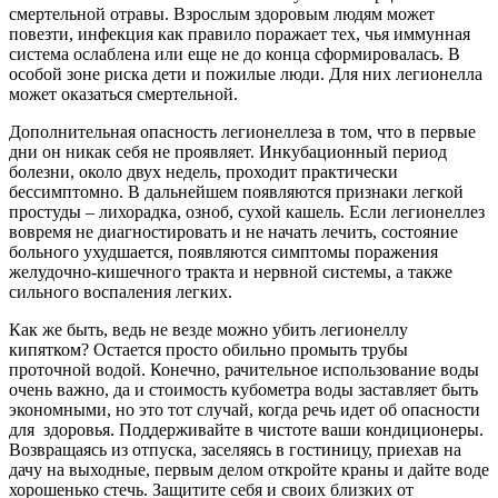
смертельной отравы. Взрослым здоровым людям может
повезти, инфекция как правило поражает тех, чья иммунная
система ослаблена или еще не до конца сформировалась. В
особой зоне риска дети и пожилые люди. Для них легионелла
может оказаться смертельной.
Дополнительная опасность легионеллеза в том, что в первые
дни он никак себя не проявляет. Инкубационный период
болезни, около двух недель, проходит практически
бессимптомно. В дальнейшем появляются признаки легкой
простуды – лихорадка, озноб, сухой кашель. Если легионеллез
вовремя не диагностировать и не начать лечить, состояние
больного ухудшается, появляются симптомы поражения
желудочно-кишечного тракта и нервной системы, а также
сильного воспаления легких.
Как же быть, ведь не везде можно убить легионеллу
кипятком? Остается просто обильно промыть трубы
проточной водой. Конечно, рачительное использование воды
очень важно, да и стоимость кубометра воды заставляет быть
экономными, но это тот случай, когда речь идет об опасности
для здоровья. Поддерживайте в чистоте ваши кондиционеры.
Возвращаясь из отпуска, заселяясь в гостиницу, приехав на
дачу на выходные, первым делом откройте краны и дайте воде
хорошенько стечь. Защитите себя и своих близких от