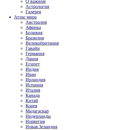
О важном
Астрология
Галерея
Атлас мира
Австралия
Африка
Боливия
Бразилия
Великобритания
Гавайи
Германия
Дания
Египет
Индия
Иран
Ирландия
Испания
Италия
Канада
Китай
Корея
Мадагаскар
Нидерланды
Норвегия
Новая Зеландия