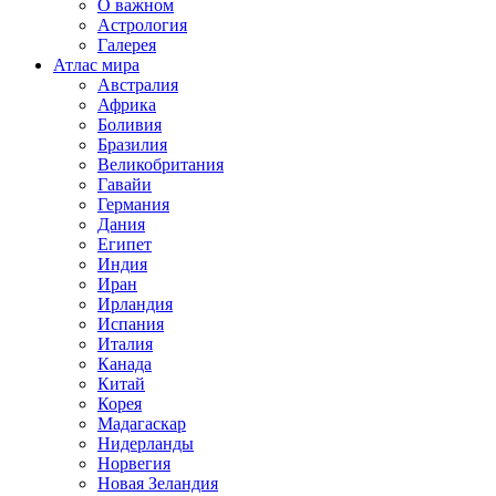
О важном
Астрология
Галерея
Атлас мира
Австралия
Африка
Боливия
Бразилия
Великобритания
Гавайи
Германия
Дания
Египет
Индия
Иран
Ирландия
Испания
Италия
Канада
Китай
Корея
Мадагаскар
Нидерланды
Норвегия
Новая Зеландия