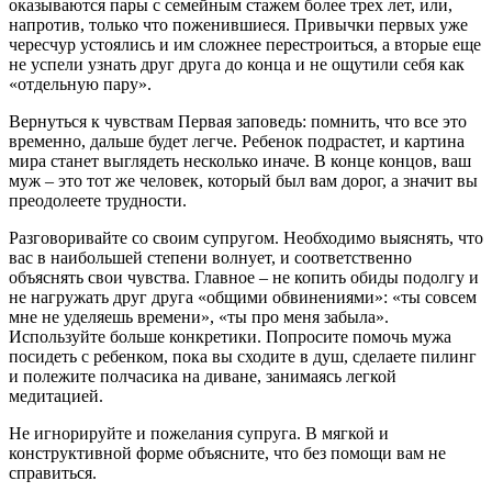
оказываются пары с семейным стажем более трех лет, или,
напротив, только что поженившиеся. Привычки первых уже
чересчур устоялись и им сложнее перестроиться, а вторые еще
не успели узнать друг друга до конца и не ощутили себя как
«отдельную пару».
Вернуться к чувствам Первая заповедь: помнить, что все это
временно, дальше будет легче. Ребенок подрастет, и картина
мира станет выглядеть несколько иначе. В конце концов, ваш
муж – это тот же человек, который был вам дорог, а значит вы
преодолеете трудности.
Разговоривайте со своим супругом. Необходимо выяснять, что
вас в наибольшей степени волнует, и соответственно
объяснять свои чувства. Главное – не копить обиды подолгу и
не нагружать друг друга «общими обвинениями»: «ты совсем
мне не уделяешь времени», «ты про меня забыла».
Используйте больше конкретики. Попросите помочь мужа
посидеть с ребенком, пока вы сходите в душ, сделаете пилинг
и полежите полчасика на диване, занимаясь легкой
медитацией.
Не игнорируйте и пожелания супруга. В мягкой и
конструктивной форме объясните, что без помощи вам не
справиться.