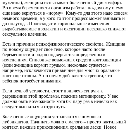
мужчина), женщина испытывает болезненный дискомфорт.
Во время беременности организм работал по-другому и ему
еще надо вернуться в «норму». Кому-то для этого надо совсем
немного времени, а у кого-то этот процесс может занимать и
до полугода. Происходят и гормональные изменения –
вырабатываемые пролактин и окситоцин несколько снижают
сексуальное влечение.
Есть и причины психофизиологического свойства. Женщина
по-новому ощущает свое тело, которое часто после
беременности и родов подвергается определенным
изменениям. Список же возможных средств контрацепции
(если женщина кормит грудью), несколько сужается –
например, исключаются привычные для многих оральные
контрацептивны. А по ночам добавляется тревога, что
ребенок потребует внимания.
Если речь об усталости, стоит привлечь супруга к
разрешению этой проблемы, пояснив мотивировку. У вас
должна быть возможность хотя бы пару раз в неделю как
следует выспаться и отдохнуть.
Болезненные ощущения устраняются с помощью
лубрикантов. Начинать можно с малого – просто тактильный
контакт, нежные прикосновения, оральные ласки. Новое