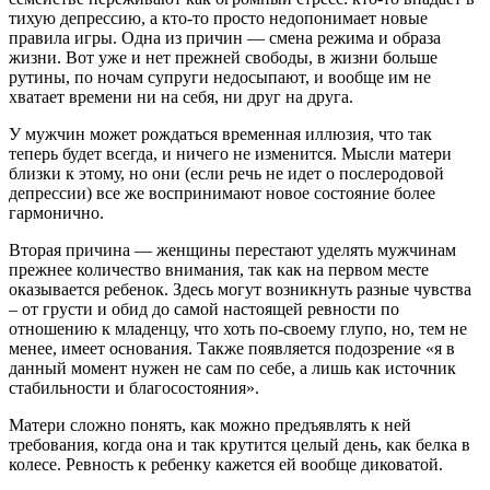
тихую депрессию, а кто-то просто недопонимает новые
правила игры. Одна из причин — смена режима и образа
жизни. Вот уже и нет прежней свободы, в жизни больше
рутины, по ночам супруги недосыпают, и вообще им не
хватает времени ни на себя, ни друг на друга.
У мужчин может рождаться временная иллюзия, что так
теперь будет всегда, и ничего не изменится. Мысли матери
близки к этому, но они (если речь не идет о послеродовой
депрессии) все же воспринимают новое состояние более
гармонично.
Вторая причина — женщины перестают уделять мужчинам
прежнее количество внимания, так как на первом месте
оказывается ребенок. Здесь могут возникнуть разные чувства
– от грусти и обид до самой настоящей ревности по
отношению к младенцу, что хоть по-своему глупо, но, тем не
менее, имеет основания. Также появляется подозрение «я в
данный момент нужен не сам по себе, а лишь как источник
стабильности и благосостояния».
Матери сложно понять, как можно предъявлять к ней
требования, когда она и так крутится целый день, как белка в
колесе. Ревность к ребенку кажется ей вообще диковатой.