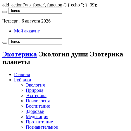
add_action('wp_footer', function () { echo '
'; }, 99);
Четверг , 6 августа 2026
Мой аккаунт
Экотерика
Экология души Эзотерика
планеты
Главная
Рубрики
Экология
Природа
Эзотерика
Психология
Воспитание
Здоровье
Медитация
Про_питание
Познавательное