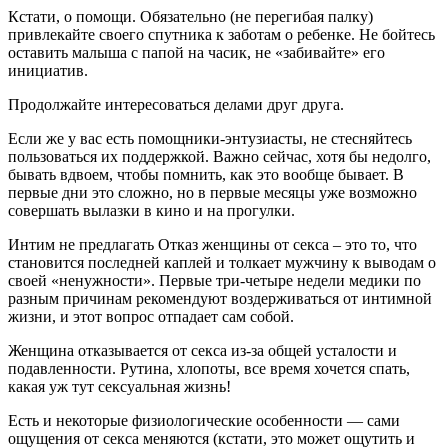
Кстати, о помощи. Обязательно (не перегибая палку)
привлекайте своего спутника к заботам о ребенке. Не бойтесь
оставить малыша с папой на часик, не «забивайте» его
инициатив.
Продолжайте интересоваться делами друг друга.
Если же у вас есть помощники-энтузиасты, не стесняйтесь
пользоваться их поддержкой. Важно сейчас, хотя бы недолго,
бывать вдвоем, чтобы помнить, как это вообще бывает. В
первые дни это сложно, но в первые месяцы уже возможно
совершать вылазки в кино и на прогулки.
Интим не предлагать Отказ женщины от секса – это то, что
становится последней каплей и толкает мужчину к выводам о
своей «ненужности». Первые три-четыре недели медики по
разным причинам рекомендуют воздерживаться от интимной
жизни, и этот вопрос отпадает сам собой.
Женщина отказывается от секса из-за общей усталости и
подавленности. Рутина, хлопоты, все время хочется спать,
какая уж тут сексуальная жизнь!
Есть и некоторые физиологические особенности — сами
ощущения от секса меняются (кстати, это может ощутить и