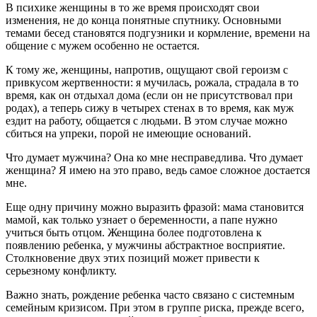
В психике женщины в то же время происходят свои
изменения, не до конца понятные спутнику. Основными
темами бесед становятся подгузники и кормление, времени на
общение с мужем особенно не остается.
К тому же, женщины, напротив, ощущают свой героизм с
привкусом жертвенности: я мучилась, рожала, страдала в то
время, как он отдыхал дома (если он не присутствовал при
родах), а теперь сижу в четырех стенах в то время, как муж
ездит на работу, общается с людьми. В этом случае можно
сбиться на упреки, порой не имеющие оснований.
Что думает мужчина? Она ко мне несправедлива. Что думает
женщина? Я имею на это право, ведь самое сложное достается
мне.
Еще одну причину можно выразить фразой: мама становится
мамой, как только узнает о беременности, а папе нужно
учиться быть отцом. Женщина более подготовлена к
появлению ребенка, у мужчины абстрактное восприятие.
Столкновение двух этих позиций может привести к
серьезному конфликту.
Важно знать, рождение ребенка часто связано с системным
семейным кризисом. При этом в группе риска, прежде всего,