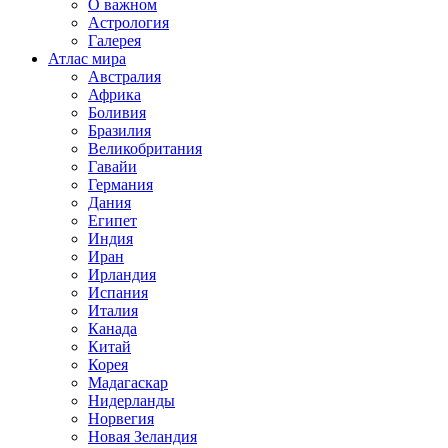
О важном
Астрология
Галерея
Атлас мира
Австралия
Африка
Боливия
Бразилия
Великобритания
Гавайи
Германия
Дания
Египет
Индия
Иран
Ирландия
Испания
Италия
Канада
Китай
Корея
Мадагаскар
Нидерланды
Норвегия
Новая Зеландия