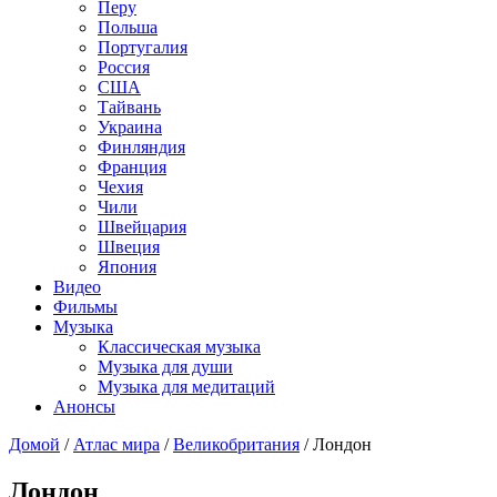
Перу
Польша
Португалия
Россия
США
Тайвань
Украина
Финляндия
Франция
Чехия
Чили
Швейцария
Швеция
Япония
Видео
Фильмы
Музыка
Классическая музыка
Музыка для души
Музыка для медитаций
Анонсы
Домой
/
Атлас мира
/
Великобритания
/
Лондон
Лондон