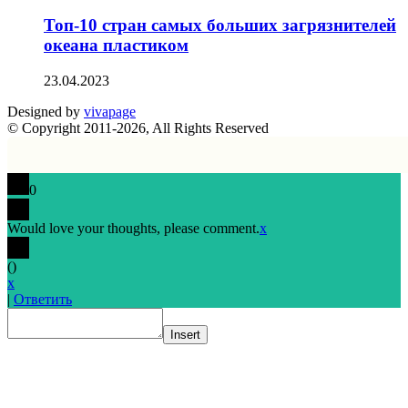
Топ-10 стран самых больших загрязнителей
океана пластиком
23.04.2023
Designed by
vivapage
© Copyright 2011-2026, All Rights Reserved
0
Would love your thoughts, please comment.
x
(
)
x
|
Ответить
Insert