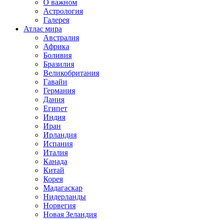
О важном
Астрология
Галерея
Атлас мира
Австралия
Африка
Боливия
Бразилия
Великобритания
Гавайи
Германия
Дания
Египет
Индия
Иран
Ирландия
Испания
Италия
Канада
Китай
Корея
Мадагаскар
Нидерланды
Норвегия
Новая Зеландия