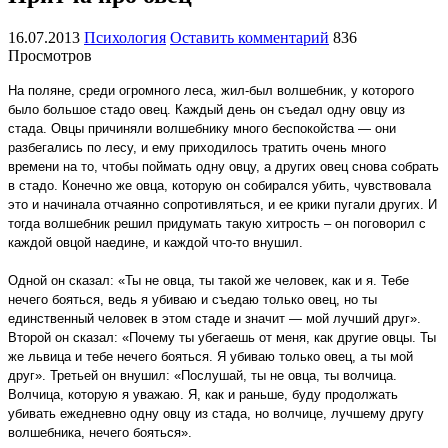
16.07.2013
Психология
Оставить комментарий
836
Просмотров
На поляне, среди огромного леса, жил-был волшебник, у которого
было большое стадо овец. Каждый день он съедал одну овцу из
стада. Овцы причиняли волшебнику много беспокойства — они
разбегались по лесу, и ему приходилось тратить очень много
времени на то, чтобы поймать одну овцу, а других овец снова собрать
в стадо. Конечно же овца, которую он собирался убить, чувствовала
это и начинала отчаянно сопротивляться, и ее крики пугали других. И
тогда волшебник решил придумать такую хитрость – он поговорил с
каждой овцой наедине, и каждой что-то внушил.
Одной он сказал: «Ты не овца, ты такой же человек, как и я. Тебе
нечего бояться, ведь я убиваю и съедаю только овец, но ты
единственный человек в этом стаде и значит — мой лучший друг».
Второй он сказал: «Почему ты убегаешь от меня, как другие овцы. Ты
же львица и тебе нечего бояться. Я убиваю только овец, а ты мой
друг». Третьей он внушил: «Послушай, ты не овца, ты волчица.
Волчица, которую я уважаю. Я, как и раньше, буду продолжать
убивать ежедневно одну овцу из стада, но волчице, лучшему другу
волшебника, нечего бояться».