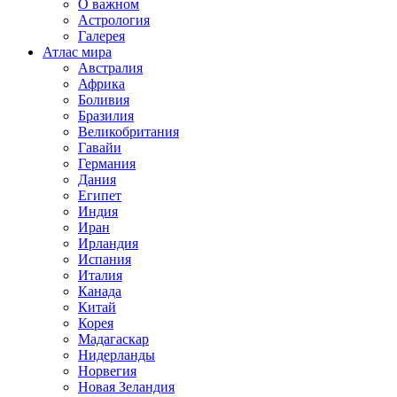
О важном
Астрология
Галерея
Атлас мира
Австралия
Африка
Боливия
Бразилия
Великобритания
Гавайи
Германия
Дания
Египет
Индия
Иран
Ирландия
Испания
Италия
Канада
Китай
Корея
Мадагаскар
Нидерланды
Норвегия
Новая Зеландия