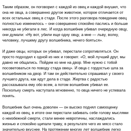
Таким образом, он поговорил с каждой из овец и каждой внушил, что
она не овца, а совершенно другое животное, которое отличается от
всех остальных овец в стаде. После этого разговора поведение овец
полностью изменилось – они совершенно спокойно паслись и больше
никогда не убегали в лес. И когда волшебник убивал очередную овцу,
они думали: «Ну вот, убили еще одну овцу, а мне — льву, волку,
человеку, лучшему другу волшебника, нечего бояться».
И даже овцы, которых он убивал, перестали сопротивляться. Он
просто подходил к одной из них и говорил: «О, мой лучший друг, мы
давно не общались. Пойдем ко мне на двор. Мне нужно с тобой
посоветоваться по поводу стада овец». И овца с гордостью шла за
волшебником на двор. И там он действительно спрашивал у своего
лучшего друга, как идут дела в стаде. Жертва с радостью
рассказывала ему обо всем, а потом волшебник убивал ее.
Поскольку смерть наступала мгновенно, то овца ничего не успевала
понять.
Волшебник был очень доволен — он высоко поднял самооценку
каждой из овец, в итоге они перестали забивать себе голову мыслями
о неизбежной смерти, стали менее невротичны, наслаждались
жизнью и спокойно щипали траву, в результате чего их мясо стало
значительно вкуснее. На протяжении многих лет волшебник легко