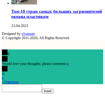
Топ-10 стран самых больших загрязнителей
океана пластиком
23.04.2023
Designed by
vivapage
© Copyright 2011-2026, All Rights Reserved
0
Would love your thoughts, please comment.
x
(
)
x
|
Ответить
Insert