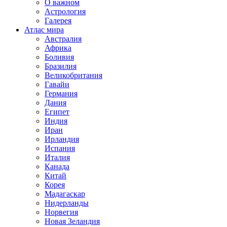
О важном
Астрология
Галерея
Атлас мира
Австралия
Африка
Боливия
Бразилия
Великобритания
Гавайи
Германия
Дания
Египет
Индия
Иран
Ирландия
Испания
Италия
Канада
Китай
Корея
Мадагаскар
Нидерланды
Норвегия
Новая Зеландия