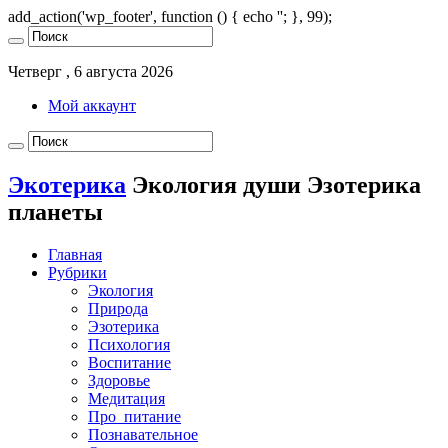
add_action('wp_footer', function () { echo '
'; }, 99);
Четверг , 6 августа 2026
Мой аккаунт
Экотерика
Экология души Эзотерика
планеты
Главная
Рубрики
Экология
Природа
Эзотерика
Психология
Воспитание
Здоровье
Медитация
Про_питание
Познавательное