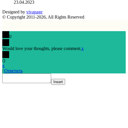
23.04.2023
Designed by
vivapage
© Copyright 2011-2026, All Rights Reserved
0
Would love your thoughts, please comment.
x
(
)
x
|
Ответить
Insert