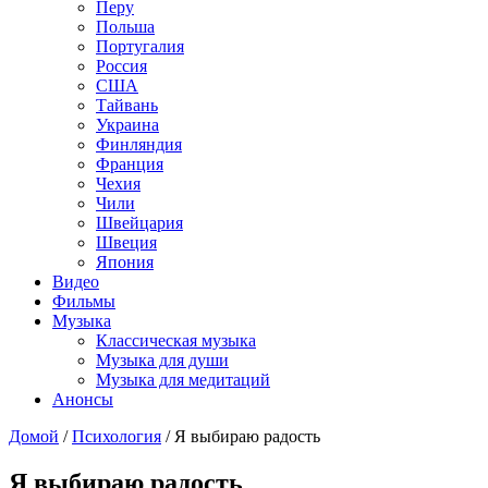
Перу
Польша
Португалия
Россия
США
Тайвань
Украина
Финляндия
Франция
Чехия
Чили
Швейцария
Швеция
Япония
Видео
Фильмы
Музыка
Классическая музыка
Музыка для души
Музыка для медитаций
Анонсы
Домой
/
Психология
/
Я выбираю радость
Я выбираю радость