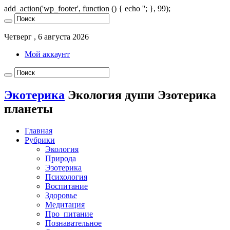
add_action('wp_footer', function () { echo '
'; }, 99);
Четверг , 6 августа 2026
Мой аккаунт
Экотерика
Экология души Эзотерика
планеты
Главная
Рубрики
Экология
Природа
Эзотерика
Психология
Воспитание
Здоровье
Медитация
Про_питание
Познавательное