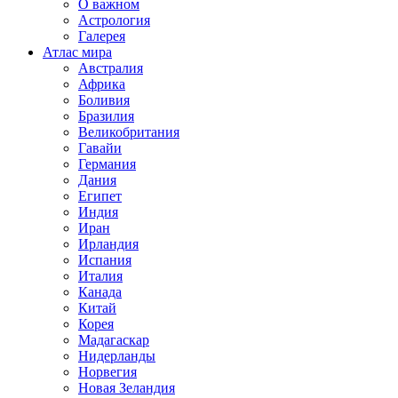
О важном
Астрология
Галерея
Атлас мира
Австралия
Африка
Боливия
Бразилия
Великобритания
Гавайи
Германия
Дания
Египет
Индия
Иран
Ирландия
Испания
Италия
Канада
Китай
Корея
Мадагаскар
Нидерланды
Норвегия
Новая Зеландия