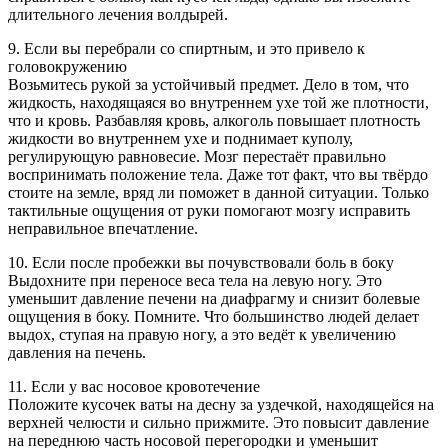
длительного лечения волдырей.
9. Если вы перебрали со спиртным, и это привело к
головокружению
Возьмитесь рукой за устойчивый предмет. Дело в том, что
жидкость, находящаяся во внутреннем ухе той же плотности,
что и кровь. Разбавляя кровь, алкоголь повышает плотность
жидкости во внутреннем ухе и поднимает куполу,
регулирующую равновесие. Мозг перестаёт правильно
воспринимать положение тела. Даже тот факт, что вы твёрдо
стоите на земле, вряд ли поможет в данной ситуации. Только
тактильные ощущения от руки помогают мозгу исправить
неправильное впечатление.
10. Если после пробежки вы почувствовали боль в боку
Выдохните при переносе веса тела на левую ногу. Это
уменьшит давление печени на диафрагму и снизит болевые
ощущения в боку. Помните. Что большинство людей делает
выдох, ступая на правую ногу, а это ведёт к увеличению
давления на печень.
11. Если у вас носовое кровотечение
Положите кусочек ваты на десну за уздечкой, находящейся на
верхней челюсти и сильно прижмите. Это повысит давление
на переднюю часть носовой перегородки и уменьшит