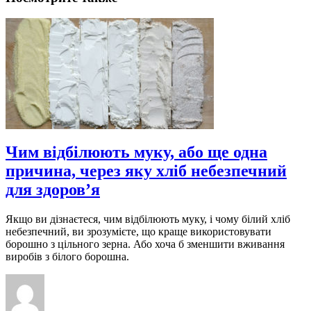
Чим відбілюють муку, або ще одна
причина, через яку хліб небезпечний
для здоров’я
Якщо ви дізнаєтеся, чим відбілюють муку, і чому білий хліб
небезпечний, ви зрозумієте, що краще використовувати
борошно з цільного зерна. Або хоча б зменшити вживання
виробів з білого борошна.