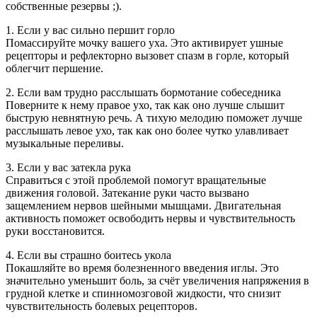
собственные резервы ;).
1. Если у вас сильно першит горло
Помассируйте мочку вашего уха. Это активирует ушные
рецепторы и рефлекторно вызовет спазм в горле, который
облегчит першение.
2. Если вам трудно расслышать бормотание собеседника
Поверните к нему правое ухо, так как оно лучше слышит
быструю невнятную речь. А тихую мелодию поможет лучше
расслышать левое ухо, так как оно более чутко улавливает
музыкальные переливы.
3. Если у вас затекла рука
Справиться с этой проблемой помогут вращательные
движения головой. Затекание руки часто вызвано
защемлением нервов шейными мышцами. Двигательная
активность поможет освободить нервы и чувствительность
руки восстановится.
4. Если вы страшно боитесь укола
Покашляйте во время болезненного введения иглы. Это
значительно уменьшит боль, за счёт увеличения напряжения в
грудной клетке и спинномозговой жидкости, что снизит
чувствительность болевых рецепторов.