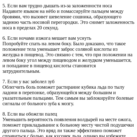
5. Если вам трудно дышать из-за заложенности носа
Надавите языком на нёбо и помассируйте пальцем между
бровями, что вызовет шевеление сошника, образующего
заднюю часть носовой перегородки. Это снимет заложенность
носа в пределах 20 секунд.
6. Если ночами изжога мешает вам уснуть
Попробуйте спать на левом боку. Было доказано, что такое
положение тела уменьшает заброс соляной кислоты из
желудка в пищевод. Это связано с тем, что при положении на
левом боку угол между пищеводом и желудком уменьшается,
и попадание в пищевод кислоты становится
затруднительным.
7. Если у вас заболел зуб
Облегчить боль поможет растирание кубика льда по тылу
ладони в перепонке, образующейся между большим и
указательным пальцами. Тем самым вы заблокируйте болевые
сигналы от больного зуба к мозгу.
8. Если вы обожгли палец
Уменьшить вероятность появления волдырей на месте ожога,
поможет прикладывание к больному месту чистой подушечки
другого пальца. Это вряд ли также эффективно поможет
справиться с болью, как кусочек льда, однако вы избежите