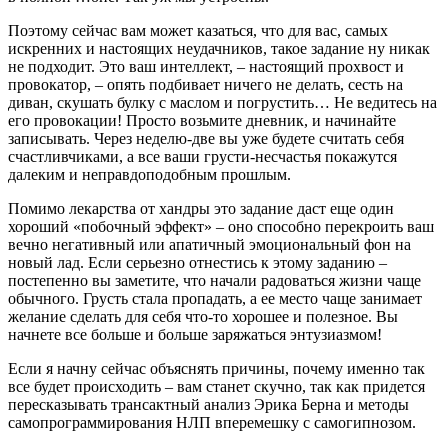
Поэтому сейчас вам может казаться, что для вас, самых
искренних и настоящих неудачников, такое задание ну никак
не подходит. Это ваш интеллект, – настоящий прохвост и
провокатор, – опять подбивает ничего не делать, сесть на
диван, скушать булку с маслом и погрустить… Не ведитесь на
его провокации! Просто возьмите дневник, и начинайте
записывать. Через неделю-две вы уже будете считать себя
счастливчиками, а все ваши грусти-несчастья покажутся
далеким и неправдоподобным прошлым.
Помимо лекарства от хандры это задание даст еще один
хороший «побочный эффект» – оно способно перекроить ваш
вечно негативный или апатичный эмоциональный фон на
новый лад. Если серьезно отнестись к этому заданию –
постепенно вы заметите, что начали радоваться жизни чаще
обычного. Грусть стала пропадать, а ее место чаще занимает
желание сделать для себя что-то хорошее и полезное. Вы
начнете все больше и больше заряжаться энтузиазмом!
Если я начну сейчас объяснять причины, почему именно так
все будет происходить – вам станет скучно, так как придется
пересказывать трансактный анализ Эрика Берна и методы
самопрограммирования НЛП вперемешку с самогипнозом.