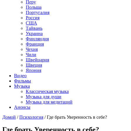
Перу
Польша
Португалия
Россия
США
Тайвань
Украина
Финляндия
Франция
Чехия
Чили
Швейцария
Швеция
Япония
Видео
Фильмы
Музыка
Классическая музыка
Музыка для души
Музыка для медитаций
Анонсы
Домой
/
Психология
/
Где брать Уверенность в себе?
Где брать Уверенность в себе?