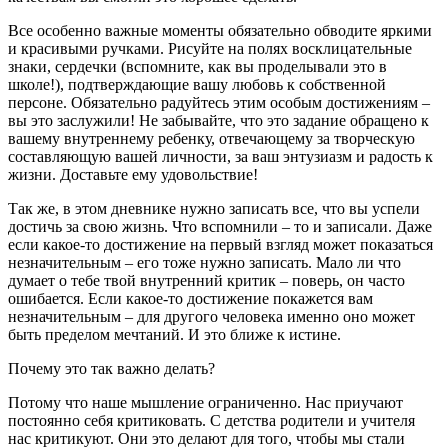
Все особенно важные моменты обязательно обводите яркими
и красивыми ручками. Рисуйте на полях восклицательные
знаки, сердечки (вспомните, как вы проделывали это в
школе!), подтверждающие вашу любовь к собственной
персоне. Обязательно радуйтесь этим особым достижениям –
вы это заслужили! Не забывайте, что это задание обращено к
вашему внутреннему ребенку, отвечающему за творческую
составляющую вашей личности, за ваш энтузиазм и радость к
жизни. Доставьте ему удовольствие!
Так же, в этом дневнике нужно записать все, что вы успели
достичь за свою жизнь. Что вспомнили – то и записали. Даже
если какое-то достижение на первый взгляд может показаться
незначительным – его тоже нужно записать. Мало ли что
думает о тебе твой внутренний критик – поверь, он часто
ошибается. Если какое-то достижение покажется вам
незначительным – для другого человека именно оно может
быть пределом мечтаний. И это ближе к истине.
Почему это так важно делать?
Потому что наше мышление ограниченно. Нас приучают
постоянно себя критиковать. С детства родители и учителя
нас критикуют. Они это делают для того, чтобы мы стали