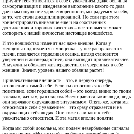
Приучит тебя относиться к себе с уважением. Даже обычная
самоорганизация и ежедневное выполнение какого-то дела
дает нам ощущение удовлетворенности, мы радуемся за себя,
за то, что стали дисциплинированней. Но если при этом
концентрировать внимание еще и на собственных
достижениях и хороших качествах – все это вместе может
сотворить с нашей личностью настоящее волшебство.
И это волшебство изменит нас даже внешне. Когда у
женщины поднимается самооценка – у нее расправляются
плечи, появляется горделивая осанка, взгляд становится
уверенней и жизнерадостней, она выглядит привлекательнее.
А мужчины обожают жизнерадостных и уверенных в себе
женщин. Значит, уровень нашего обаяния растет!
Привлекательная внешность – это, в первую очередь,
отношение к самой себе. Если ты относишься к себе
позитивно, если гордишься собой – это всегда видно по твоим
взглядам, жестам, разговорам. Всем нравятся такие люди, ведь
они заряжают окружающих энтузиазмом. Опять же, когда мы
относимся к себе с уважением – это сразу отражается и на
окружающих тебя людях. Они тоже начинают к тебе
уважительно относиться. И эта магия вполне понятна.
Когда мы собой довольны, мы подаем невербальные сигналы
окружающим:
«Мы вам рады, любите и уважайте нас!»