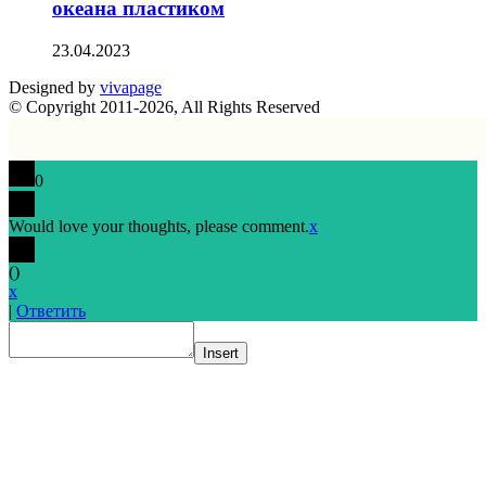
океана пластиком
23.04.2023
Designed by
vivapage
© Copyright 2011-2026, All Rights Reserved
0
Would love your thoughts, please comment.
x
(
)
x
|
Ответить
Insert