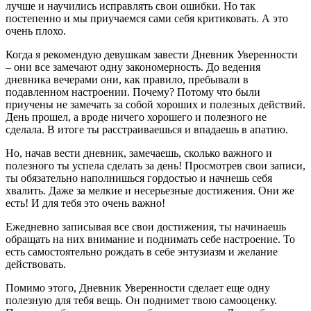
лучше и научились исправлять свои ошибки. Но так
постепенно и мы приучаемся сами себя критиковать. А это
очень плохо.
Когда я рекомендую девушкам завести Дневник Уверенности
– они все замечают одну закономерность. До ведения
дневника вечерами они, как правило, пребывали в
подавленном настроении. Почему? Потому что были
приучены не замечать за собой хороших и полезных действий.
День прошел, а вроде ничего хорошего и полезного не
сделала. В итоге ты расстраиваешься и впадаешь в апатию.
Но, начав вести дневник, замечаешь, сколько важного и
полезного ты успела сделать за день! Просмотрев свои записи,
ты обязательно наполнишься гордостью и начнешь себя
хвалить. Даже за мелкие и несерьезные достижения. Они же
есть! И для тебя это очень важно!
Ежедневно записывая все свои достижения, ты начинаешь
обращать на них внимание и поднимать себе настроение. То
есть самостоятельно рождать в себе энтузиазм и желание
действовать.
Помимо этого, Дневник Уверенности сделает еще одну
полезную для тебя вещь. Он поднимет твою самооценку.