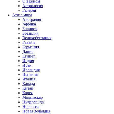
О важном
Астрология
Галерея
Атлас мира
Австралия
Африка
Боливия
Бразилия
Великобритания
Гавайи
Германия
Дания
Египет
Индия
Иран
Ирландия
Испания
Италия
Канада
Китай
Корея
Мадагаскар
Нидерланды
Норвегия
Новая Зеландия