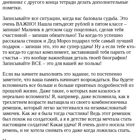
дневнике с другого конца тетради делать дополнительные
пометки.
Записывайте все ситуации, когда вас баловала судьба. Это
очень ВАЖНО! Нашла пятьдесят рублей в пятом классе –
запиши! Мальчик в детском саду поцеловал, сделав тебя
счастливой – запиши обязательно! Ты когда-то успешно
рассказала стишок и Дед Мороз подарил тебе самый лучший
подарок – запиши это, это же супер-удача! Ну а если тебе кто-
то когда-то сделал комплимент, заставивший тебя парить от
счастья – это вообще важнейшая деталь твоей биографии!
Записывайте ВСЕ – это для вашей же пользы!
Если вы начнете выполнять это задание, то постепенно
заметите, что ваша память начинает возрождаться. Вы будете
вспоминать все больше и больше приятных подробностей из
прошлой жизни. Даже такие, о которых вам казалось и
нереально вспомнить! Я, например, даже вспомнила, как в
трехлетнем возрасте вытащила из своего комбинезончика
ремешок, который легко застегивался на незамысловатый
замочек. Как же я была тогда счастлива! Ведь этот ремешок
был похож на солдатский, а я в детстве всегда мечтала стать
настоящим солдатом! Какая удача! Я очень долго носила этот
ремень, и не хотела снимать его даже когда ложилась спать.