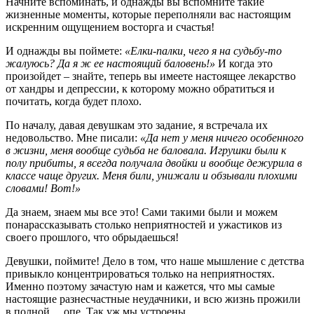
Начните вспоминать, и однажды вы вспомните такие
жизненные моменты, которые переполняли вас настоящим
искренним ощущением восторга и счастья!
И однажды вы поймете:
«Елки-палки, чего я на судьбу-то
жалуюсь? Да я ж ее настоящий баловень!»
И когда это
произойдет – знайте, теперь вы имеете настоящее лекарство
от хандры и депрессии, к которому можно обратиться и
почитать, когда будет плохо.
По началу, давая девушкам это задание, я встречала их
недовольство. Мне писали:
«Да нет у меня ничего особенного
в жизни, меня вообще судьба не баловала. Игрушки были к
полу прибиты, я всегда получала двойки и вообще дежурила в
классе чаще других. Меня били, унижали и обзывали плохими
словами! Вот!»
Да знаем, знаем мы все это! Сами такими были и можем
понарассказывать столько неприятностей и ужастиков из
своего прошлого, что обрыдаешься!
Девушки, поймите! Дело в том, что наше мышление с детства
привыкло концентрироваться только на неприятностях.
Именно поэтому зачастую нам и кажется, что мы самые
настоящие разнесчастные неудачники, и всю жизнь прожили
в полной …опе. Так уж мы устроены.