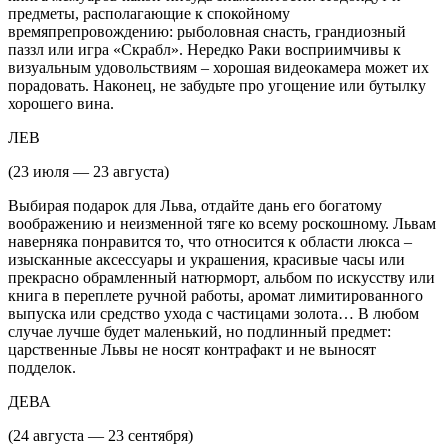
предметы, располагающие к спокойному
времяпрепровождению: рыболовная снасть, грандиозный
паззл или игра «Скрабл». Нередко Раки восприимчивы к
визуальным удовольствиям – хорошая видеокамера может их
порадовать. Наконец, не забудьте про угощение или бутылку
хорошего вина.
ЛЕВ
(23 июля — 23 августа)
Выбирая подарок для Льва, отдайте дань его богатому
воображению и неизменной тяге ко всему роскошному. Львам
наверняка понравится то, что относится к области люкса –
изысканные аксессуары и украшения, красивые часы или
прекрасно обрамленный натюрморт, альбом по искусству или
книга в переплете ручной работы, аромат лимитированного
выпуска или средство ухода с частицами золота… В любом
случае лучше будет маленький, но подлинный предмет:
царственные Львы не носят контрафакт и не выносят
подделок.
ДЕВА
(24 августа — 23 сентября)