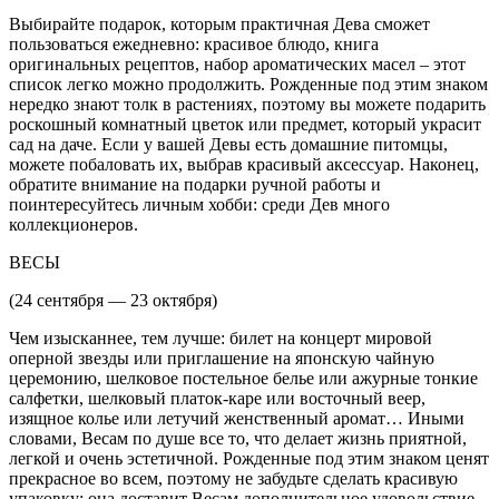
Выбирайте подарок, которым практичная Дева сможет
пользоваться ежедневно: красивое блюдо, книга
оригинальных рецептов, набор ароматических масел – этот
список легко можно продолжить. Рожденные под этим знаком
нередко знают толк в растениях, поэтому вы можете подарить
роскошный комнатный цветок или предмет, который украсит
сад на даче. Если у вашей Девы есть домашние питомцы,
можете побаловать их, выбрав красивый аксессуар. Наконец,
обратите внимание на подарки ручной работы и
поинтересуйтесь личным хобби: среди Дев много
коллекционеров.
ВЕСЫ
(24 сентября — 23 октября)
Чем изысканнее, тем лучше: билет на концерт мировой
оперной звезды или приглашение на японскую чайную
церемонию, шелковое постельное белье или ажурные тонкие
салфетки, шелковый платок-каре или восточный веер,
изящное колье или летучий женственный аромат… Иными
словами, Весам по душе все то, что делает жизнь приятной,
легкой и очень эстетичной. Рожденные под этим знаком ценят
прекрасное во всем, поэтому не забудьте сделать красивую
упаковку: она доставит Весам дополнительное удовольствие.