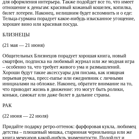
для оформления интерьера. Также подойдет все то, что имеет
отношение к деньгам: красивый кожаный кошелек, копилка,
билет лотереи. Наконец, нелишним будет вспомнить и о еде:
Тельца-гурмана порадует какое-нибудь изысканное угощение,
хорошее вино или красивая посуда.
БЛИЗНЕЦЫ
(21 мая — 21 июня)
Общительных Близнецов порадует хорошая книга, новый
смартфон, подписка на любимый журнал или же модная игра
– особенно та, что требует живого ума и размышлений.
Хороши будут такие аксессуары для письма, как изящная
перьевая ручка, пресс-папье или ежедневник с личными
инициалами на обложке. Наконец, обратите внимание на то,
что приводит жизнь в движение: это могут быть ролики,
коньки, самокат или даже билет в дальние страны.
РАК
(22 июня — 22 июля)
Придайте подарку ретро-оттенок: фарфоровая кукла, любимец
детства – плюшевый мишка, старинная чернильница или же
книга мемуаров какой-нибудь знаменитости. Подойдут и