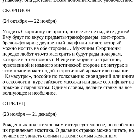
СКОРПИОН
(24 октября — 22 ноября)
Угодить Скорпиону не просто, но все же не падайте духом!
Ему будут по вкусу предметы-трансформеры: зонт-трость;
брелок-фонарик; двуцветный шарф или жилет, который
можно носить на обе стороны… Мужчины-Скорпионы
нередко любят что-то мастерить и будут рады подаркам,
которые в этом помогут. И еще не забудьте о страстной,
чувственной и немного мистической стороне их натуры: в
этом плане может подойти эротичный аромат или издание
«Камасутры», пособие по толкованию сновидений или книга
о сексологии, курс тайского массажа или даже сертификат на
прыжок с парашютом! Одним словом, делайте ставку на все
волнующее и необычное.
СТРЕЛЕЦ
(23 ноября — 21 декабря)
Рожденных под этим знаком интересует многое, но особенно
их привлекает экзотика. О дальних странах можно читать, но
лучше все увидеть своими глазами: самым желанным