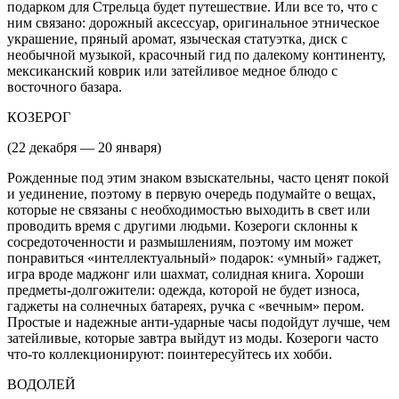
подарком для Стрельца будет путешествие. Или все то, что с
ним связано: дорожный аксессуар, оригинальное этническое
украшение, пряный аромат, языческая статуэтка, диск с
необычной музыкой, красочный гид по далекому континенту,
мексиканский коврик или затейливое медное блюдо с
восточного базара.
КОЗЕРОГ
(22 декабря — 20 января)
Рожденные под этим знаком взыскательны, часто ценят покой
и уединение, поэтому в первую очередь подумайте о вещах,
которые не связаны с необходимостью выходить в свет или
проводить время с другими людьми. Козероги склонны к
сосредоточенности и размышлениям, поэтому им может
понравиться «интеллектуальный» подарок: «умный» гаджет,
игра вроде маджонг или шахмат, солидная книга. Хороши
предметы-долгожители: одежда, которой не будет износа,
гаджеты на солнечных батареях, ручка с «вечным» пером.
Простые и надежные анти-ударные часы подойдут лучше, чем
затейливые, которые завтра выйдут из моды. Козероги часто
что-то коллекционируют: поинтересуйтесь их хобби.
ВОДОЛЕЙ