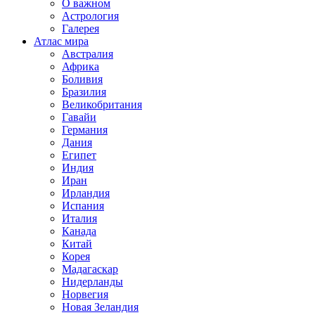
О важном
Астрология
Галерея
Атлас мира
Австралия
Африка
Боливия
Бразилия
Великобритания
Гавайи
Германия
Дания
Египет
Индия
Иран
Ирландия
Испания
Италия
Канада
Китай
Корея
Мадагаскар
Нидерланды
Норвегия
Новая Зеландия