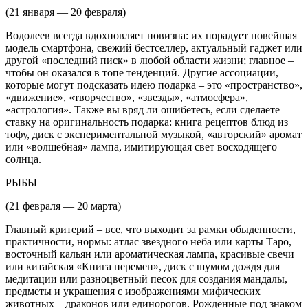
(21 января — 20 февраля)
Водолеев всегда вдохновляет новизна: их порадует новейшая
модель смартфона, свежий бестселлер, актуальный гаджет или
другой «последний писк» в любой области жизни; главное –
чтобы он оказался в топе тенденций. Другие ассоциации,
которые могут подсказать идею подарка – это «пространство»,
«движение», «творчество», «звезды», «атмосфера»,
«астрология». Также вы вряд ли ошибетесь, если сделаете
ставку на оригинальность подарка: книга рецептов блюд из
тофу, диск с экспериментальной музыкой, «авторский» аромат
или «волшебная» лампа, имитирующая свет восходящего
солнца.
РЫБЫ
(21 февраля — 20 марта)
Главный критерий – все, что выходит за рамки обыденности,
практичности, нормы: атлас звездного неба или карты Таро,
восточный кальян или ароматическая лампа, красивые свечи
или китайская «Книга перемен», диск с шумом дождя для
медитации или разноцветный песок для создания мандалы,
предметы и украшения с изображениями мифических
животных – драконов или единорогов. Рожденные под знаком