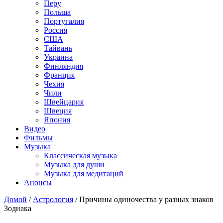
Перу
Польша
Португалия
Россия
США
Тайвань
Украина
Финляндия
Франция
Чехия
Чили
Швейцария
Швеция
Япония
Видео
Фильмы
Музыка
Классическая музыка
Музыка для души
Музыка для медитаций
Анонсы
Домой
/
Астрология
/
Причины одиночества у разных знаков
Зодиака