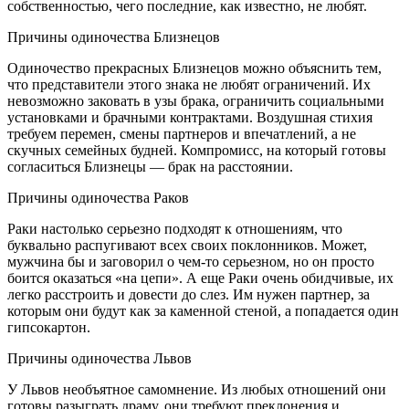
собственностью, чего последние, как известно, не любят.
Причины одиночества Близнецов
Одиночество прекрасных Близнецов можно объяснить тем,
что представители этого знака не любят ограничений. Их
невозможно заковать в узы брака, ограничить социальными
установками и брачными контрактами. Воздушная стихия
требуем перемен, смены партнеров и впечатлений, а не
скучных семейных будней. Компромисс, на который готовы
согласиться Близнецы — брак на расстоянии.
Причины одиночества Раков
Раки настолько серьезно подходят к отношениям, что
буквально распугивают всех своих поклонников. Может,
мужчина бы и заговорил о чем-то серьезном, но он просто
боится оказаться «на цепи». А еще Раки очень обидчивые, их
легко расстроить и довести до слез. Им нужен партнер, за
которым они будут как за каменной стеной, а попадается один
гипсокартон.
Причины одиночества Львов
У Львов необъятное самомнение. Из любых отношений они
готовы разыграть драму, они требуют преклонения и