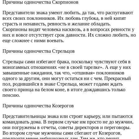
Причины одиночества Скорпионов
Представители знака умеют любить, да так, что распугивают
всех своих поклонников. Их любовь глубока, в ней кипят
страсть и ненависть, ревность и желание обладать.
Скорпионы видят человека насквозь, а в вопросах ревности у
них и вовсе отсутствует срок давности. Их сложно любить, но
еще сложнее с ними воевать.
Причины одиночества Стрельцов
Стрельцы сами избегают брака, поскольку чувствуют себя в
моногамных отношениях «не в своей тарелке». А еще у них
завышенные ожидания, так что, «отшивая» поклонников
одного за другим, они могут остаться ни с чем. Прекрасный
пол, родившийся в знаке Стрельца, может годами ждать
своего принца на белом коне, в итоге дождавшись только
пенсию.
Причины одиночества Козерогов
Представительницы знака или строят карьеру, или пытаются
командовать дома. В первом случае им просто не до мужчин,
они погружены в отчеты, советы директоров и переговоры.
Во втором случае мужчины сами сбегают от Козерогов,
предпочтя менее амбициозных дам. Тем же, кто решит