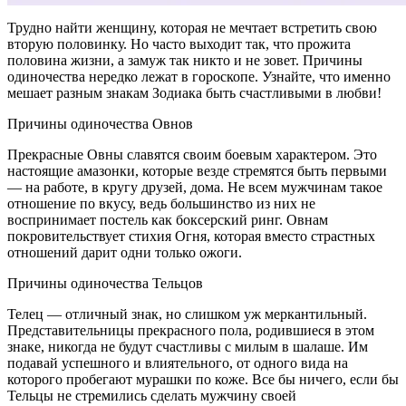
Трудно найти женщину, которая не мечтает встретить свою
вторую половинку. Но часто выходит так, что прожита
половина жизни, а замуж так никто и не зовет. Причины
одиночества нередко лежат в гороскопе. Узнайте, что именно
мешает разным знакам Зодиака быть счастливыми в любви!
Причины одиночества Овнов
Прекрасные Овны славятся своим боевым характером. Это
настоящие амазонки, которые везде стремятся быть первыми
— на работе, в кругу друзей, дома. Не всем мужчинам такое
отношение по вкусу, ведь большинство из них не
воспринимает постель как боксерский ринг. Овнам
покровительствует стихия Огня, которая вместо страстных
отношений дарит одни только ожоги.
Причины одиночества Тельцов
Телец — отличный знак, но слишком уж меркантильный.
Представительницы прекрасного пола, родившиеся в этом
знаке, никогда не будут счастливы с милым в шалаше. Им
подавай успешного и влиятельного, от одного вида на
которого пробегают мурашки по коже. Все бы ничего, если бы
Тельцы не стремились сделать мужчину своей