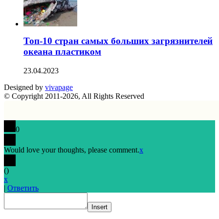
Топ-10 стран самых больших загрязнителей
океана пластиком
23.04.2023
Designed by
vivapage
© Copyright 2011-2026, All Rights Reserved
0
Would love your thoughts, please comment.
x
(
)
x
|
Ответить
Insert