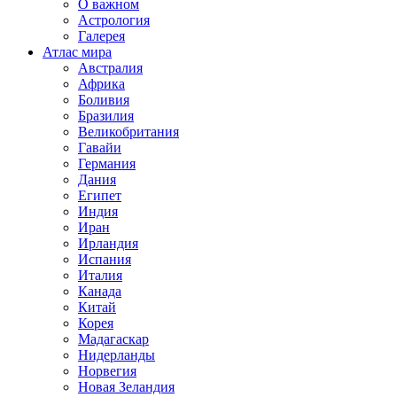
О важном
Астрология
Галерея
Атлас мира
Австралия
Африка
Боливия
Бразилия
Великобритания
Гавайи
Германия
Дания
Египет
Индия
Иран
Ирландия
Испания
Италия
Канада
Китай
Корея
Мадагаскар
Нидерланды
Норвегия
Новая Зеландия