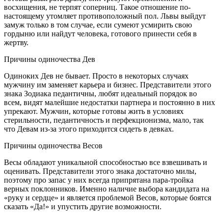
восхищения, не терпят соперниц. Такое отношение по-
настоящему утомляет противоположный пол. Львы выйдут
замуж только в том случае, если сумеют усмирить свою
гордыню или найдут человека, готового принести себя в
жертву.
Причины одиночества Дев
Одиноких Дев не бывает. Просто в некоторых случаях
мужчину им заменяет карьера и бизнес. Представители этого
знака Зодиака педантичны, любят идеальный порядок во
всем, видят малейшие недостатки партнера и постоянно в них
упрекают. Мужчин, которые готовы жить в условиях
стерильности, педантичность и перфекционизма, мало, так
что Девам из-за этого приходится сидеть в девках.
Причины одиночества Весов
Весы обладают уникальной способностью все взвешивать и
оценивать. Представители этого знака достаточно милы,
поэтому про запас у них всегда припрятана пара-тройка
верных поклонников. Именно наличие выбора кандидата на
«руку и сердце» и является проблемой Весов, которые боятся
сказать «Да!» и упустить другие возможности.